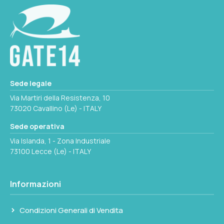
A filo
Ø
7mm
FILETTO
1/4" x 13
A
10mm
MATERIALE
Sede legale
Acciaio inox
B
Via Martiri della Resistenza, 10
15mm
73020 Cavallino (Le) - ITALY
Ø
Sede operativa
7mm
C
Via Islanda, 1 - Zona Industriale
38mm
73100 Lecce (Le) - ITALY
A
10mm
D
Informazioni
19.8mm
B
Condizioni Generali di Vendita
18.5mm