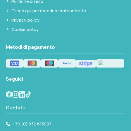
Seleziona questa variante
Politiche di reso
Clicca qui per recedere dal contratto
C
42mm
Privacy policy
Cookie policy
D
18mm
Metodi di pagamento
Seleziona questa variante
Seguici
Contatti
+39 (0) 832 613087