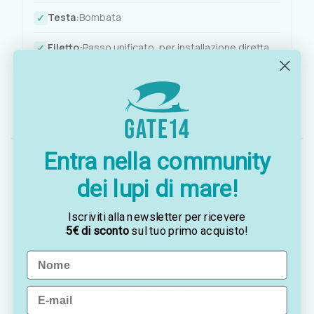
Testa:
Bombata
Filetto:
Passo unificato, per installazione diretta
sullo scafo
Applicazione:
Scarico a mare per piccoli impianti
su imbarcazioni
Entra nella community
dei lupi di mare!
Iscriviti alla newsletter per ricevere
5€ di sconto
sul tuo primo acquisto!
OTTAVIA
Customer assistance team
Name
Sei indeciso? Vuoi un consiglio? Preferisci ordinare
telefonicamente?
Email
Contattaci via
WhatsApp
, saremo lieti di darti una
mano!