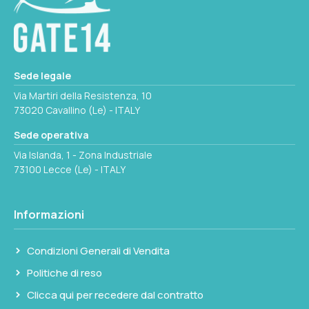
Ø INTERNO MM
155
COLORE
Sede legale
Nero
Via Martiri della Resistenza, 10
73020 Cavallino (Le) - ITALY
Seleziona questa variante
Sede operativa
Via Islanda, 1 - Zona Industriale
73100 Lecce (Le) - ITALY
Informazioni
Condizioni Generali di Vendita
Politiche di reso
Clicca qui per recedere dal contratto