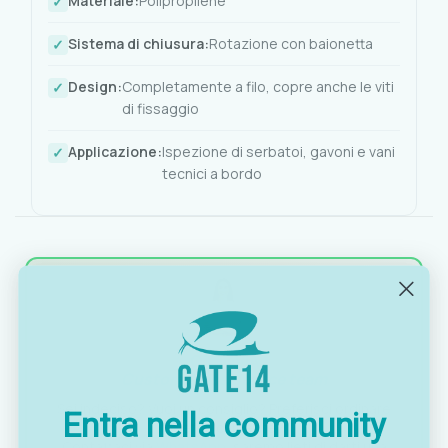
Materiale:
Polipropilene
Sistema di chiusura:
Rotazione con baionetta
Design:
Completamente a filo, copre anche le viti
di fissaggio
Applicazione:
Ispezione di serbatoi, gavoni e vani
tecnici a bordo
OTTAVIA
Customer assistance team
Sei indeciso? Vuoi un consiglio? Preferisci ordinare
Entra nella community
telefonicamente?
Contattaci via
WhatsApp
, saremo lieti di darti una