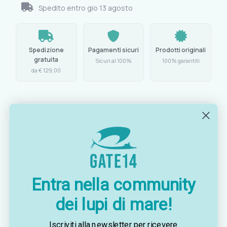
Spedito entro
gio 13 agosto
Spedizione
Pagamenti sicuri
Prodotti originali
gratuita
Sicuri al 100%
100% garantiti
da € 129,00
Caratteristiche principali
Materiale:
corpo in bronzo, girante in neoprene
Motori compatibili:
fino a 20 HP
Entra nella community
Bocca:
3/8"
dei lupi di mare!
Portata:
5-29 l/min
Iscriviti alla newsletter per ricevere