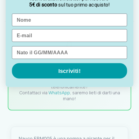
Alberino:
Ø 12 mm (chiavella 11 mm) | Equivalente
5€ di sconto
sul tuo primo acquisto!
Jabsco: 52010-2001
Name
Email
Data di nascita
OTTAVIA
Iscriviti!
Customer assistance team
Sei indeciso? Vuoi un consiglio? Preferisci ordinare
telefonicamente?
Contattaci via
WhatsApp
, saremo lieti di darti una
mano!
Nauco FPM005 è una pompa a girante per il