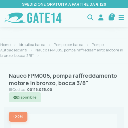
SPEDIZIONE GRATUITA A PARTIRE DA € 129
0
Home
Idraulica barca
Pompe per barca
Pompe
Autoadescanti
Nauco FPM005, pompa raffreddamento motore in
bronzo, bocca 3/8"
Nauco FPM005, pompa raffreddamento
motore in bronzo, bocca 3/8"
Codice:
001.16.035.00
Disponibile
-22%