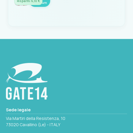
Risparmi 6,10 €
Titanium
Codice: A108006S01W14-03
# COLORE
Glacier Grey
# TAGLIA
XS
Seleziona questa variante
# COLORE
Titanium
Seleziona questa variante
Sede legale
Via Martiri della Resistenza, 10
73020 Cavallino (Le) - ITALY