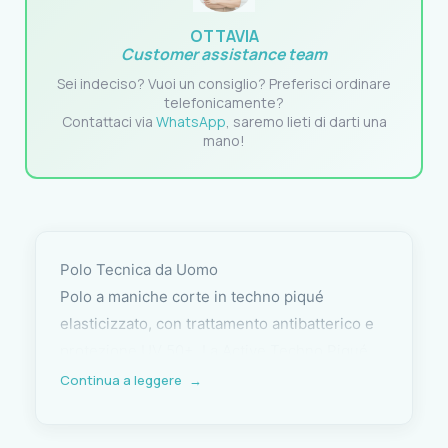
OTTAVIA
Customer assistance team
Sei indeciso? Vuoi un consiglio? Preferisci ordinare
telefonicamente?
Contattaci via
WhatsApp
, saremo lieti di darti una
mano!
Polo Tecnica da Uomo
Polo a maniche corte in techno piqué
elasticizzato, con trattamento antibatterico e
protezione UV 50+. La Active Techno Piqué
Polo è pratica, leggera e facile da lavare,
Continua a leggere
→
pensata per accompagnarti in ogni weekend
dinamico o sportivo, in barca o all’aria aperta.