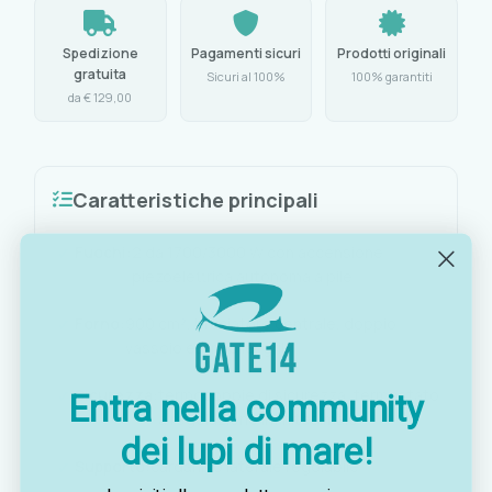
Spedizione
Pagamenti sicuri
Prodotti originali
gratuita
Sicuri al 100%
100% garantiti
da € 129,00
Caratteristiche principali
Fuochi:
2 da 1700/3000 W con accensione
piezoelettrica autonoma a pile
Forno:
900 cm², bruciatore centrale, doppio
vassoio estraibile, grill
Sicurezza:
termocoppie di sicurezza, termostato
Entra nella community
a regolazione infinitesimale
dei lupi di mare!
Supporto:
cardanico laterale regolabile