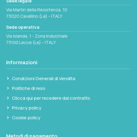
Sede legale
accentuato. Le barrette fermapentole
Via Martiri della Resistenza, 10
trattengono le stoviglie sul piano cottura
73020 Cavallino (Le) - ITALY
durante la navigazione. Le termocoppie di
Sede operativa
sicurezza interrompono il gas in caso di
Via Islanda, 1 - Zona Industriale
spegnimento accidentale della fiamma. Il
73100 Lecce (Le) - ITALY
doppio vassoio estraibile del forno semplifica
la pulizia a bordo. Dimensioni fuori tutto:
Informazioni
larghezza 500 mm (+30 mm ingombro
cardano), profondità 475 mm, altezza 460
Condizioni Generali di Vendita
mm.
Politiche di reso
Verificare le dimensioni del vano di incasso
Clicca qui per recedere dal contratto
prima dell'installazione tenendo conto dei 30
Privacy policy
mm aggiuntivi sul lato del cardano.
Cookie policy
Collegamento alla rete gas di bordo secondo
normativa vigente.
Metodi di pagamento