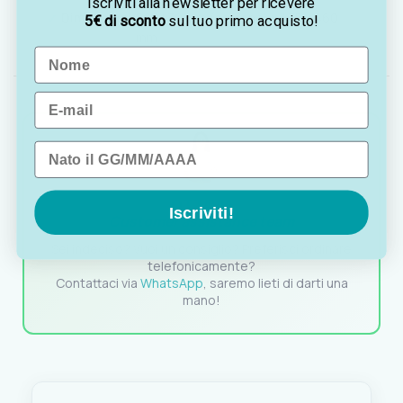
Iscriviti alla newsletter per ricevere
Dimensioni:
500+30 mm (cardano) x 475 x 460
5€ di sconto
sul tuo primo acquisto!
mm
Name
Email
Data di nascita
OTTAVIA
Iscriviti!
Customer assistance team
Sei indeciso? Vuoi un consiglio? Preferisci ordinare
telefonicamente?
Contattaci via
WhatsApp
, saremo lieti di darti una
mano!