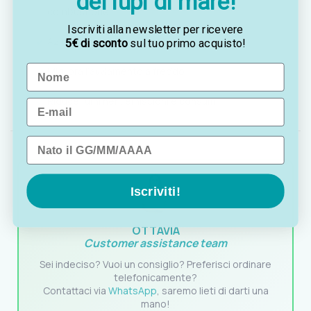
dei lupi di mare!
combustione
Iscriviti alla newsletter per ricevere
Azione
solvente
sui fanghi bituminosi
5€ di sconto
sul tuo primo acquisto!
Name
Migliora l’avviamento a freddo
Riduce fumi neri, emissioni e consumi
Email
Data di nascita
Iscriviti!
OTTAVIA
Customer assistance team
Sei indeciso? Vuoi un consiglio? Preferisci ordinare
telefonicamente?
Contattaci via
WhatsApp
, saremo lieti di darti una
mano!