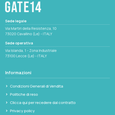
carburante
Deterge iniettori, candele e sedi valvole
,
mantenendo la massima efficienza della
Sede legale
combustione
Via Martiri della Resistenza, 10
73020 Cavallino (Le) - ITALY
Scioglie fanghi bituminosi
Sede operativa
reintroducendoli nel carburante per una
Via Islanda, 1 - Zona Industriale
combustione pulita
73100 Lecce (Le) - ITALY
Riduce la tensione superficiale del
combustibile
, migliorandone la
Informazioni
nebulizzazione per una combustione
Condizioni Generali di Vendita
ottimale
Politiche di reso
I benefici includono:
Clicca qui per recedere dal contratto
Privacy policy