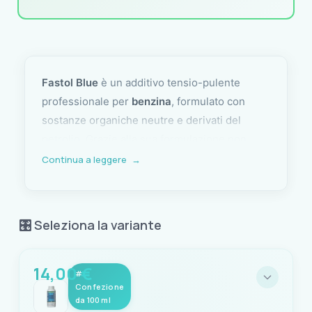
Fastol Blue
è un additivo tensio-pulente
professionale per
benzina
, formulato con
sostanze organiche neutre e derivati del
petrolio. Grazie alla sua formulazione non
ossigenata e al comportamento chimico
Continua a leggere
→
neutro (pH 7)
, Fastol Blue è totalmente sicuro
per l’impianto e può essere utilizzato anche in
dosaggi elevati senza alcuna
🎛️ Seleziona la variante
controindicazione.
Progettato per svolgere più funzioni
14,00 €
#
contemporaneamente, Fastol Blue:
Confezione
da 100 ml