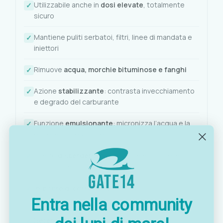
Utilizzabile anche in
dosi elevate
, totalmente
sicuro
Mantiene puliti serbatoi, filtri, linee di mandata e
iniettori
Rimuove
acqua, morchie bituminose e fanghi
Azione
stabilizzante
: contrasta invecchiamento
e degrado del carburante
Funzione
emulsionante
: micronizza l’acqua e la
espelle come vapore
Effetto
disperdente
su paraffine e particelle
carboniose
Inibitore di corrosione
per proteggere superfici
metalliche
Entra nella community
Detergente
per candele, iniettori e camera di