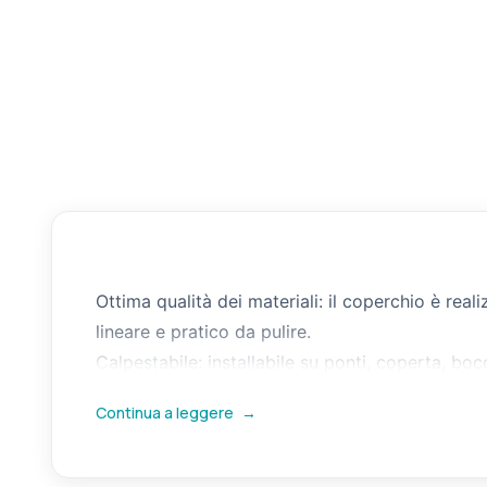
Ottima qualità dei materiali: il coperchio è re
lineare e pratico da pulire.
Calpestabile: installabile su ponti, coperta, boc
Tenuta stagna: la chiusura a vite e la presenza
Continua a leggere
→
e le oscillazioni provocate dal movimento della 
Facile installazione: la ghiera inferiore si incas
Pratico: il coperchio presenta alloggi per le dit