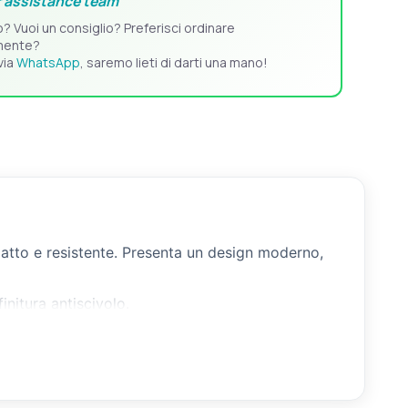
 assistance team
o? Vuoi un consiglio? Preferisci ordinare
mente?
via
WhatsApp
, saremo lieti di darti una mano!
patto e resistente. Presenta un design moderno,
initura antiscivolo.
 ermetica. Ottima tenuta anche con le vibrazioni
non incluse) nei fori predisposti.
n rilievo che indicano la direzione di apertura.