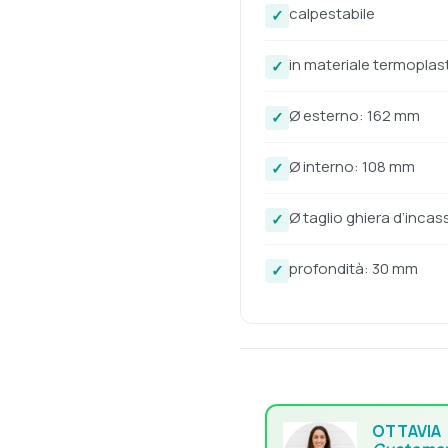
calpestabile
in materiale termoplas
Ø esterno: 162 mm
Ø interno: 108 mm
Ø taglio ghiera d’inca
profondità: 30 mm
OTTAVIA