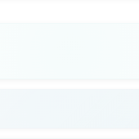
COLORE
Bianco
Seleziona questa variante
COLORE
Grigio