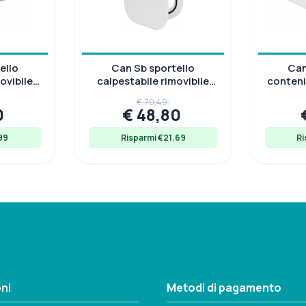
ello
Can Sb sportello
Can
ovibile
calpestabile rimovibile
conteni
 mm,
ASA 606x243 mm,
ASA 3
€ 70,49
0 kg
resistenza 130 kg
0
€ 48,80
99
Risparmi €21.69
Ri
ni
Metodi di pagamento