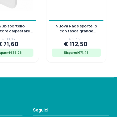
 Sb sportello
Nuova Rade sportello
tore calpestabile
con tasca grande
74x374x260 mm,
600x355x220 mm, bianco
€ 110,86
€ 183,98
130 kg
€ 71,60
€ 112,50
sparmi €39.26
Risparmi €71.48
Seguici