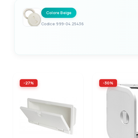
Colore Beige
Codice: 999-04.25436
EAN
8058640325436
-27%
-30%