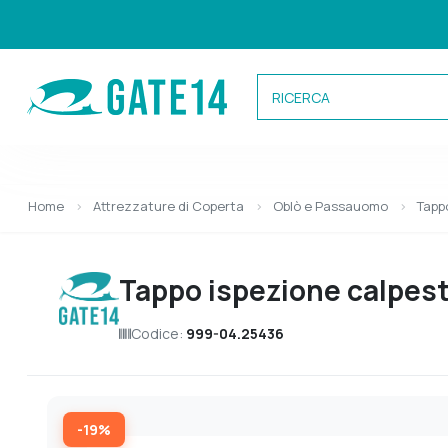
Categorie
Home
Attrezzature di Coperta
Oblò e Passauomo
Tappo
Caricamento categorie...
Tappo ispezione calpestab
Codice:
999-04.25436
-19%