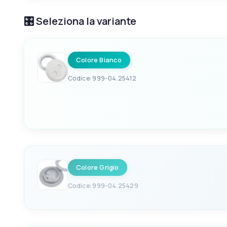
🎛️ Seleziona la variante
Colore Bianco
Codice: 999-04.25412
EAN
8058640325412
Colore Grigio
Codice: 999-04.25429
EAN
8058640325429