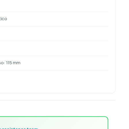
tico
sso: 115 mm