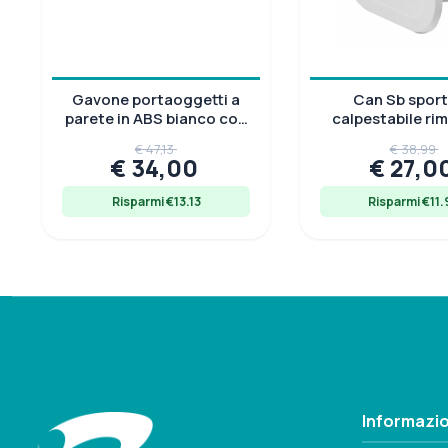
Gavone portaoggetti a
Can Sb sport
parete in ABS bianco con
calpestabile rim
sportello incernierato
ASA 270x373
€ 47,13
€ 38,99
resistenza 13
€ 34,00
€ 27,0
Risparmi €13.13
Risparmi €11.
Informazio