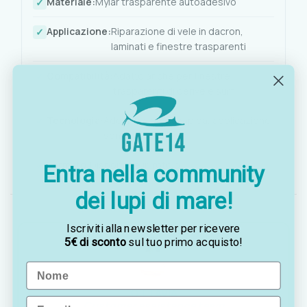
Materiale:
Mylar trasparente autoadesivo
Applicazione:
Riparazione di vele in dacron,
laminati e finestre trasparenti
Compatibilità:
Adatto anche per finestre
trasparenti di derive e surf
Tecnologia:
Adesivo a presa rapida, applicazione
senza attrezzi
Formato:
Disponibile in rotolo
Entra nella community
dei lupi di mare!
Iscriviti alla newsletter per ricevere
5€ di sconto
sul tuo primo acquisto!
Name
OTTAVIA
Email
Customer assistance team