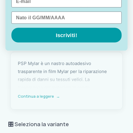
Sei indeciso? Vuoi un consiglio? Preferisci ordinare
telefonicamente?
Data di nascita
Contattaci via
WhatsApp
, saremo lieti di darti una
mano!
Iscriviti!
PSP Mylar è un nastro autoadesivo
trasparente in film Mylar per la riparazione
rapida di danni su tessuti velici. La
trasparenza del materiale lo rende
particolarmente versatile: si integra senza
Continua a leggere
→
impatto visivo su qualsiasi colore di vela e
consente di riparare le finestre trasparenti
presenti nelle vele di derive e windsurf senza
🎛️ Seleziona la variante
compromettere la visibilità attraverso il