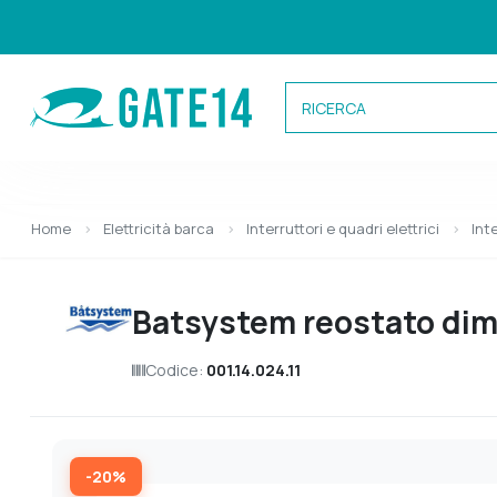
Categorie
Home
Elettricità barca
Interruttori e quadri elettrici
Inte
Caricamento categorie...
Batsystem reostato dimm
Codice:
001.14.024.11
-20%