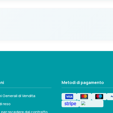
Cromato
Seleziona questa variante
COLORE
Nero
Non disponibile
ni
Metodi di pagamento
i Generali di Vendita
di reso
i per recedere dal contratto