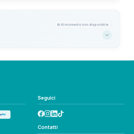
52x20 profondità
⊘ Al momento non disponibile
INCASSO Ø MM
52x20 profondità
Seguici
Contatti