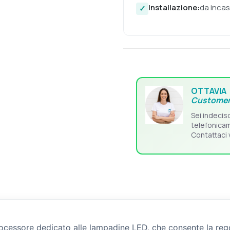
Installazione:
da inca
OTTAVIA
Customer
Sei indecis
telefonica
Contattaci 
cessore dedicato alle lampadine LED, che consente la regol