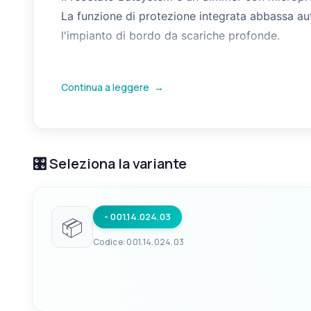
La funzione di protezione integrata abbassa auto
l'impianto di bordo da scariche profonde.
La finitura cromata si abbina agli accessori e a
Continua a leggere
→
delle cabine, ed è compatibile con i pannelli e 
dichiarata.
🎛️ Seleziona la variante
- 001.14.024.03
📦
Codice: 001.14.024.03
EAN