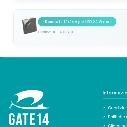
8033137085659
- Reostato 12/24 V per LED 24 W nero
Codice: 001.14.024.11
EAN
8033137085666
Informazio
Condizion
Politiche 
Clicca qu