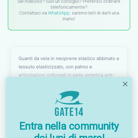
Sei indeciso? Vuoi un consiglio? Preferisci ordinare
telefonicamente?
Contattaci via
WhatsApp
, saremo lieti di darti una
mano!
Guanti da vela in neoprene elastico abbinato a
tessuto elasticizzato, con palmo e
articolazioni rinforzati in pelle sintetica anti-
salino Amara. La chiusura a strappo al polso
consente una regolazione rapida e sicura,
Continua a leggere
→
mentre i materiali scelti garantiscono
resistenza all'acqua salata e all'usura da
manovra.
🎛️ Seleziona la variante
Entra nella community
Disponibili in due versioni — dita mozze e dita