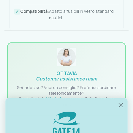
Compatibilità:
Adatto a fusibili in vetro standard
nautici
OTTAVIA
Customer assistance team
Sei indeciso? Vuoi un consiglio? Preferisci ordinare
telefonicamente?
Contattaci via
WhatsApp
, saremo lieti di darti una
mano!