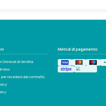
ter prima dell'acquisto per scegliere l'attacco corretto tra q
ni
Metodi di pagamento
i Generali di Vendita
di reso
i per recedere dal contratto
olicy
licy