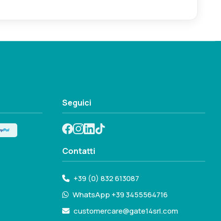
uelli in dotazione.
Seguici
Contatti
+39 (0) 832 613087
WhatsApp +39 3455564716
customercare@gate14srl.com