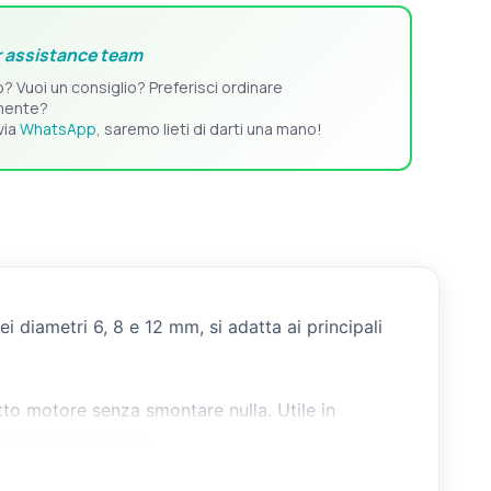
 assistance team
o? Vuoi un consiglio? Preferisci ordinare
mente?
via
WhatsApp
, saremo lieti di darti una mano!
i diametri 6, 8 e 12 mm, si adatta ai principali
tto motore senza smontare nulla. Utile in
isulta difficoltoso.