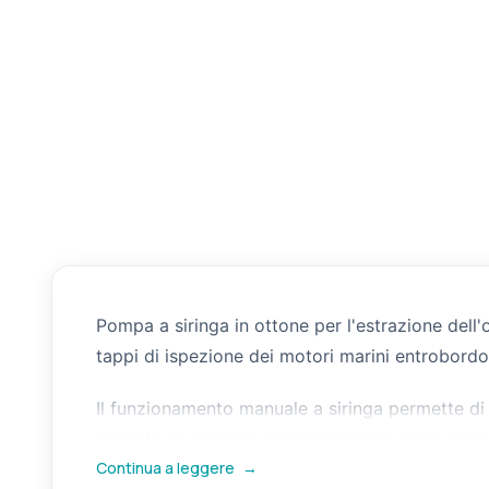
Pompa a siringa in ottone per l'estrazione dell'
tappi di ispezione dei motori marini entrobordo
Il funzionamento manuale a siringa permette di 
coperta, in barca a vela o a motore, dove lo spaz
Continua a leggere
→