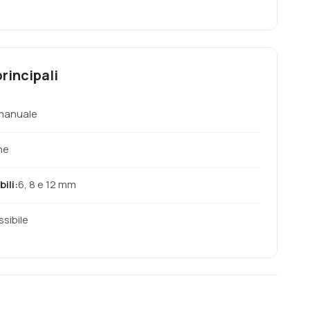
rincipali
 manuale
ne
ili:
6, 8 e 12 mm
sibile