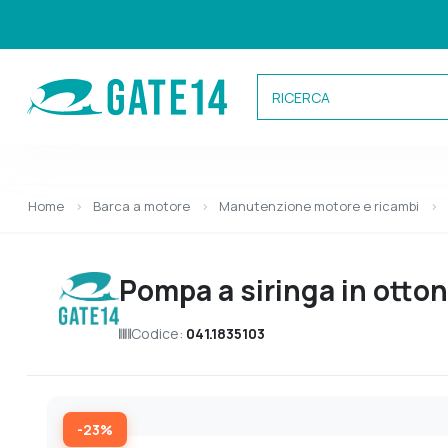
Categorie
Home
Barca a motore
Manutenzione motore e ricambi
Pompa a siringa in otton
Codice:
041.1835103
-23%