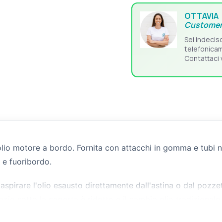
OTTAVIA
Customer
Sei indecis
telefonica
Contattaci 
olio motore a bordo. Fornita con attacchi in gomma e tubi ne
 e fuoribordo.
aspirare l'olio esausto direttamente dall'astina o dal pozze
io sotto la coperta è ridotto e il cambio olio tradizionale r