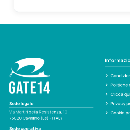
Verificare il diametro del tubo di accesso al car
Informazio
Condizion
Politiche 
Clicca qu
Privacy p
Sede legale
Via Martiri della Resistenza, 10
Cookie po
73020 Cavallino (Le) - ITALY
Sede operativa