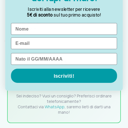
Iscriviti alla newsletter per ricevere
Filetto MB:
14
5€ di sconto
sul tuo primo acquisto!
Pompante
incluso (5 fori filettati + 3
Name
manuale:
tappi)
Email
Data di nascita
Iscriviti!
OTTAVIA
Customer assistance team
Sei indeciso? Vuoi un consiglio? Preferisci ordinare
telefonicamente?
Contattaci via
WhatsApp
, saremo lieti di darti una
mano!