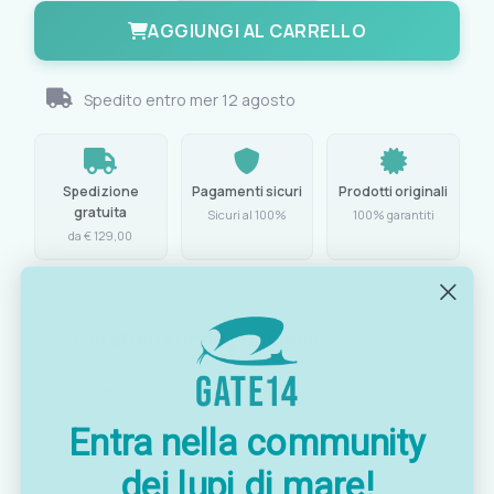
AGGIUNGI AL CARRELLO
Spedito entro
mer 12 agosto
Spedizione
Pagamenti sicuri
Prodotti originali
gratuita
Sicuri al 100%
100% garantiti
da € 129,00
Caratteristiche principali
Materiale:
alluminio pressofuso
Entra nella community
Portata:
65 l/h
dei lupi di mare!
Dimensioni:
160x100x92 mm