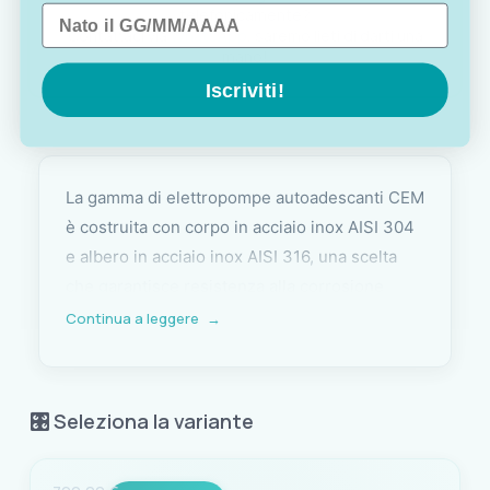
Data di nascita
telefonicamente?
Contattaci via
WhatsApp
, saremo lieti di darti una
mano!
Iscriviti!
La gamma di elettropompe autoadescanti CEM
è costruita con corpo in acciaio inox AISI 304
e albero in acciaio inox AISI 316, una scelta
che garantisce resistenza alla corrosione
superiore rispetto alle pompe in materiale
Continua a leggere
→
plastico o in ghisa. La tenuta meccanica in
ceramica/grafite/NBR è studiata per ambienti
aggressivi e assicura durata nel tempo anche
🎛️ Seleziona la variante
con utilizzo continuativo. Girante, diffusore e
tubo venturi in noryl completano una