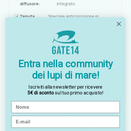
diffusore:
integrato
Tenuta
Speciale anticorrosione in
meccanica:
ceramica/grafite/NBR
Applicazione:
Distribuzione acqua dolce in
pressione per docce, cucine,
lavandini, WC
Tensione:
12V
Entra nella community
dei lupi di mare!
Iscriviti alla newsletter per ricevere
5€ di sconto
sul tuo primo acquisto!
Name
OTTAVIA
Email
Customer assistance team
Sei indeciso? Vuoi un consiglio? Preferisci ordinare