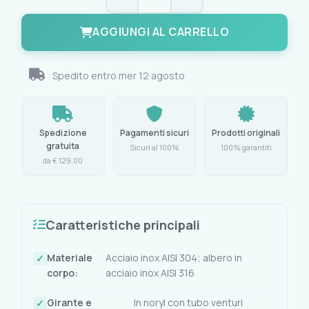
AGGIUNGI AL CARRELLO
Spedito entro
mer 12 agosto
Spedizione
Pagamenti sicuri
Prodotti originali
gratuita
Sicuri al 100%
100% garantiti
da € 129,00
Caratteristiche principali
Materiale
Acciaio inox AISI 304; albero in
corpo:
acciaio inox AISI 316
Girante e
In noryl con tubo venturi