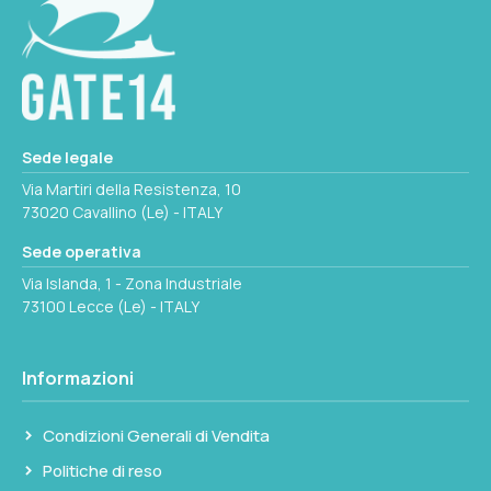
CONSUMO
VALVOLA OPTIONAL
42A
17.232.03 - 17.232.04
MOTORE
PESO
520W
Sede legale
10
Via Martiri della Resistenza, 10
73020 Cavallino (Le) - ITALY
MISURE AXBXC
CONSUMO
200x400x220mm
Sede operativa
28A
Via Islanda, 1 - Zona Industriale
73100 Lecce (Le) - ITALY
PORTATA MAX
MOTORE
50l/min
600W
Informazioni
Seleziona questa variante
MISURE AXBXC
Condizioni Generali di Vendita
200x400x220mm
Politiche di reso