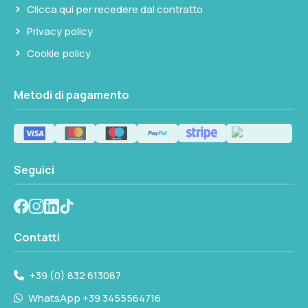
Clicca qui per recedere dal contratto
PORTATA MAX
50l/min
Privacy policy
Cookie policy
Seleziona questa variante
Metodi di pagamento
Seguici
Contatti
+39 (0) 832 613087
WhatsApp +39 3455564716