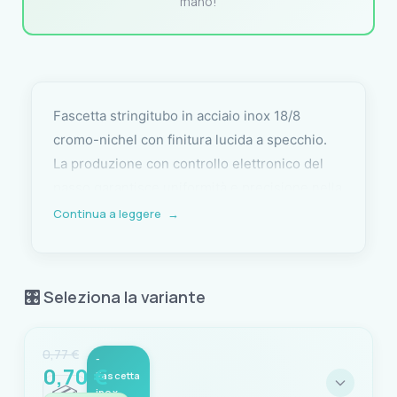
mano!
Fascetta stringitubo in acciaio inox 18/8
cromo-nichel con finitura lucida a specchio.
La produzione con controllo elettronico del
passo garantisce uniformità e precisione nella
vite di serraggio, eliminando il rischio di
Continua a leggere
→
impuntamenti durante il montaggio. I bordi
della banda sono arrotondati per evitare tagli
alla superficie del tubo e alle mani
🎛️ Seleziona la variante
dell'installatore. La vite esagonale è
compatibile con lo speciale cacciavite
0,77 €
stringifascetta, che consente un serraggio
-
0,70 €
Fascetta
preciso anche in spazi angusti.
📦
inox