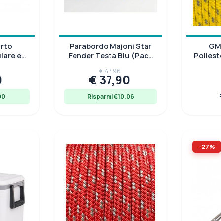
orto
Parabordo Majoni Star
GM 
lare e
Fender Testa Blu (Pack
Poliest
da 4)
€ 47,96
0
€ 37,90
90
Risparmi €10.06
-27%