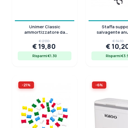
Unimer Classic
Staffa supp
ammortizzatore da
salvagente anu
ormeggio in gomma
boetta
€ 21,10
€ 14,10
EPDM
€ 19,80
€ 10,2
Risparmi €1.30
Risparmi €3.
-21%
-6%