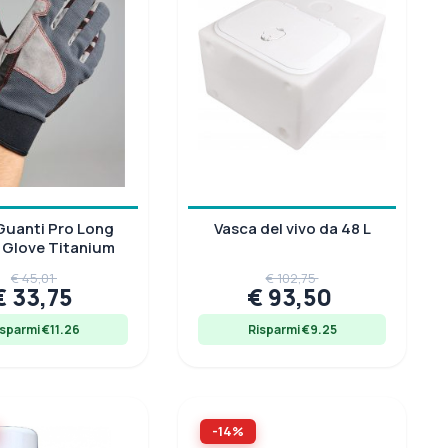
Guanti Pro Long
Vasca del vivo da 48 L
 Glove Titanium
€ 45,01
€ 102,75
€ 33,75
€ 93,50
isparmi €11.26
Risparmi €9.25
-14%