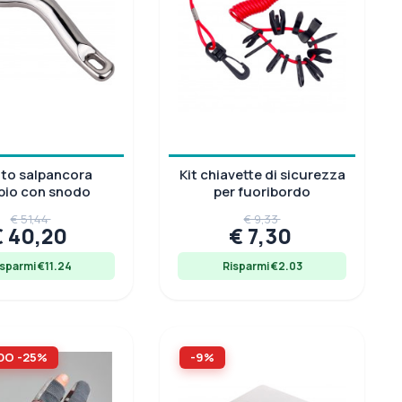
to salpancora
Kit chiavette di sicurezza
pio con snodo
per fuoribordo
€ 51,44
€ 9,33
€ 40,20
€ 7,30
isparmi €11.24
Risparmi €2.03
DO -25%
-9%