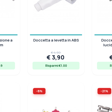
sione a
Doccetta a levetta in ABS
Docce
mm
luci
femmina
€ 4,90
0
€ 3,90
49
Risparmi €1.00
R
-8%
-21%