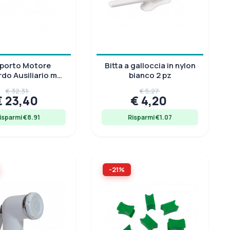
porto Motore
Bitta a galloccia in nylon
rdo Ausiliario max
bianco 2 pz
30 Kg
€ 32,31
€ 5,27
€ 23,40
€ 4,20
isparmi €8.91
Risparmi €1.07
-21%