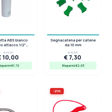
tta ABS bianco
Segnacatena per catene
do attacco 1/2"
da 10 mm
, leva a pressione
€ 11,72
€ 9,33
con
€ 10,00
€ 7,30
isparmi €1.72
Risparmi €2.03
-21%