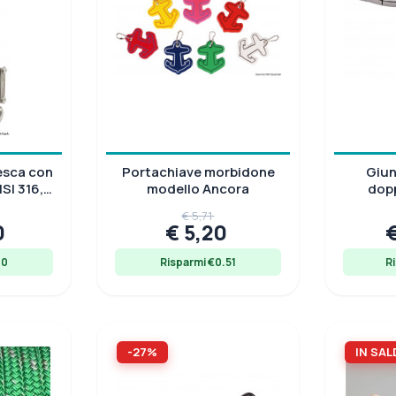
esca con
Portachiave morbidone
Giun
SI 316,
modello Ancora
dop
/30 mm
€ 5,71
0
€ 5,20
10
Risparmi €0.51
R
-27%
IN SAL