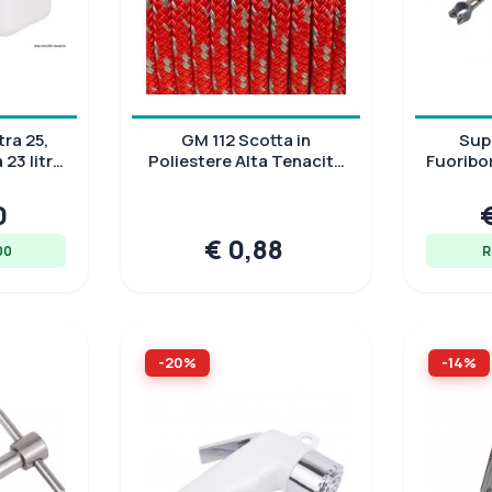
tra 25,
GM 112 Scotta in
Sup
23 litri
Poliestere Alta Tenacità
Fuoribo
 UV
Rossa
0
€ 0,88
00
R
-20%
-14%