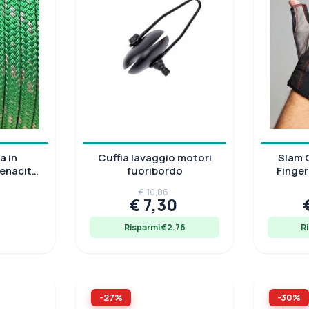
a in
Cuffia lavaggio motori
Slam 
Tenacità
fuoribordo
Finger
€ 10,06
€ 7,30
8
Risparmi €2.76
R
-27%
-30%