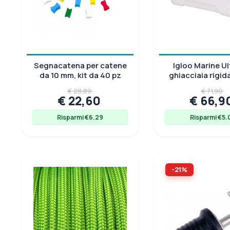
Segnacatena per catene
Igloo Marine Ul
da 10 mm, kit da 40 pz
ghiacciaia rigida 
protezione
€ 28,89
€ 71,90
€ 22,60
€ 66,9
Risparmi €6.29
Risparmi €5.
-21%