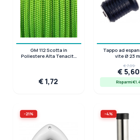
GM 112 Scotta in
Tappo ad espan
Poliestere Alta Tenacità
vite Ø 23 
Verde Lime
€ 7,09
€ 5,6
€ 1,72
Risparmi €1.
-21%
-4%