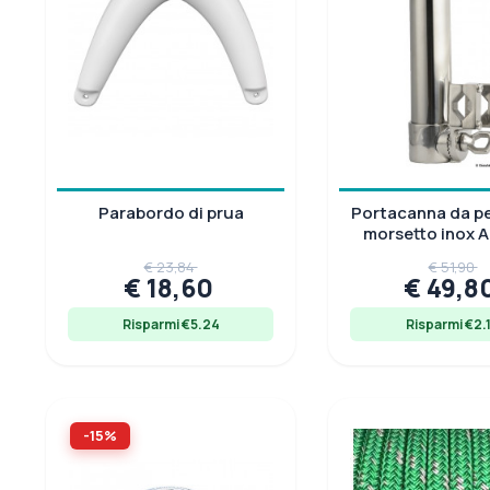
Parabordo di prua
Portacanna da p
morsetto inox AI
per tubi Ø 25
€ 23,84
€ 51,90
€ 18,60
€ 49,8
Risparmi €5.24
Risparmi €2.
-15%