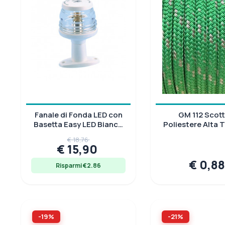
Fanale di Fonda LED con
GM 112 Scott
Basetta Easy LED Bianco
Poliestere Alta 
110mm
Verde
€ 18,76
€ 15,90
€ 0,8
Risparmi €2.86
-19%
-21%