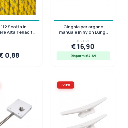
112 Scotta in
Cinghia per argano
ere Alta Tenacità
manuale in nylon Lunga
Gialla
7,5 m
€ 21,59
€ 16,90
€ 0,88
Risparmi €4.69
-20%