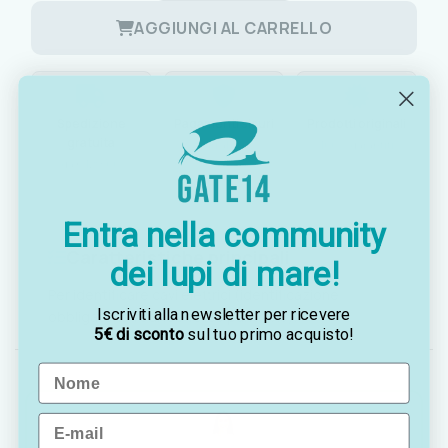
AGGIUNGI AL CARRELLO
Spedizione
Pagamenti sicuri
Prodotti originali
gratuita
Sicuri al 100%
100% garantiti
da € 129,00
Entra nella community
Caratteristiche principali
dei lupi di mare!
Per identificare cavi elettrici (identificazione
Iscriviti alla newsletter per ricevere
obbligatoria vedi ISO 10133 punto 7.8).
5€ di sconto
sul tuo primo acquisto!
Name
Email