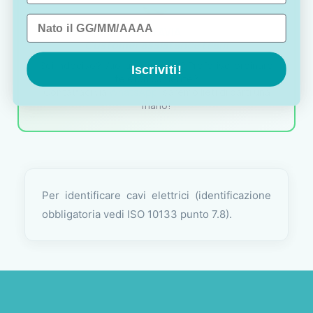
Data di nascita
OTTAVIA
Customer assistance team
Sei indeciso? Vuoi un consiglio? Preferisci ordinare
Iscriviti!
telefonicamente?
Contattaci via
WhatsApp
, saremo lieti di darti una
mano!
Per identificare cavi elettrici (identificazione
obbligatoria vedi ISO 10133 punto 7.8).