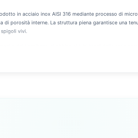
rodotto in acciaio inox AISI 316 mediante processo di micro
a di porosità interne. La struttura piena garantisce una te
spigoli vivi.
ani e dei tientibene, si abbina ai tubi tondi della serie corr
nal separato. Il componente è adatto a installazioni su cope
aggio sono indispensabili.