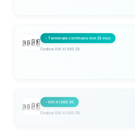
EAN
VERSIONE
8033137134807
Terminale
- Terminale corrimano mm 25 inox
BASE Ø
PER TUBI DA Ø
30mm
22mm
Codice: 001.41.500.25
EAN
VERSIONE
8033137134814
Terminale
- 001.41.500.30
BASE Ø
PER TUBI DA Ø
35mm
25mm
Codice: 001.41.500.30
EAN
VERSIONE
8033137134821
Terminale