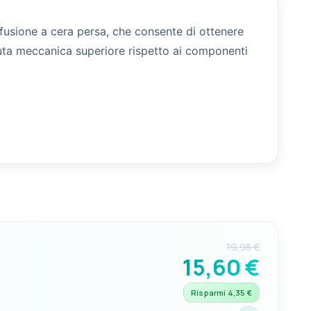
fusione a cera persa, che consente di ottenere
nuta meccanica superiore rispetto ai componenti
ispondente e si fissa tramite prigioniero. I
rta, in pozzetto e in zona timoneria, dove la
19,95 €
15,60 €
Risparmi 4,35 €