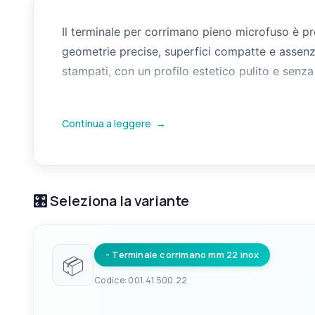
Il terminale per corrimano pieno microfuso è p
geometrie precise, superfici compatte e assenz
stampati, con un profilo estetico pulito e senza 
Destinato alla chiusura delle estremità dei corrim
Continua a leggere
→
prigionieri e i dadi sono disponibili come optio
resistenza alla corrosione e la solidità del fiss
🎛️ Seleziona la variante
- Terminale corrimano mm 22 inox
📦
Codice: 001.41.500.22