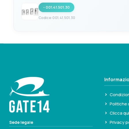
- 001.41.501.30
BASE Ø
PER TUBI DA Ø
35mm
25mm
Codice: 001.41.501.30
EAN
VERSIONE
8033137134852
Intermedio
BASE Ø
PER TUBI DA Ø
40mm
30mm
Informazio
Condizion
Politiche 
Clicca qu
Privacy p
Sede legale