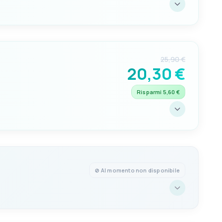
PRIGIONIERI
8mm
25,90 €
20,30 €
Risparmi 5,60 €
PRIGIONIERI
8mm
⊘ Al momento non disponibile
PRIGIONIERI
8mm