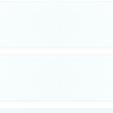
PRIGIONIERI E DADI OPTIONAL
40.142.08
Non disponibile
MATERIALE
ALTEZZA
Acciaio inox 316
55mm
PRIGIONIERI E DADI OPTIONAL
40.142.08
Seleziona questa variante
MATERIALE
ALTEZZA
Acciaio inox 316
65mm