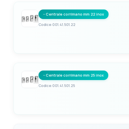
- Centrale corrimano mm 22 inox
BASE Ø
PER TUBI DA Ø
40mm
30mm
Codice: 001.41.501.22
EAN
VERSIONE
8033137134838
Intermedio
- Centrale corrimano mm 25 inox
BASE Ø
PER TUBI DA Ø
30mm
22mm
Codice: 001.41.501.25
EAN
VERSIONE
8033137134845
Intermedio