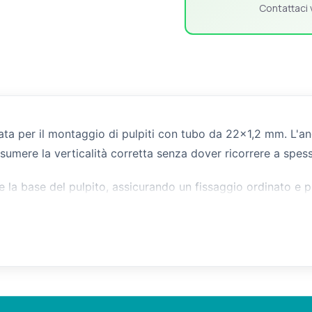
Contattaci 
ttata per il montaggio di pulpiti con tubo da 22x1,2 mm. L
umere la verticalità corretta senza dover ricorrere a spess
 e la base del pulpito, assicurando un fissaggio ordinato e p