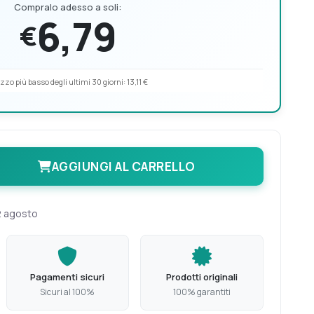
Compralo adesso a soli:
6,79
€
zzo più basso degli ultimi 30 giorni:
13,11 €
AGGIUNGI AL CARRELLO
2 agosto
Pagamenti sicuri
Prodotti originali
Sicuri al 100%
100% garantiti