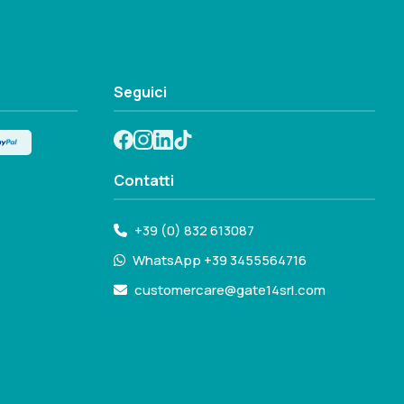
Seguici
Contatti
+39 (0) 832 613087
WhatsApp +39 3455564716
customercare@gate14srl.com