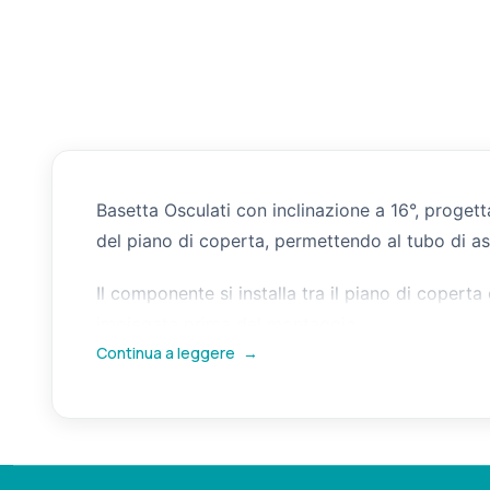
Basetta Osculati con inclinazione a 16°, proge
del piano di coperta, permettendo al tubo di ass
Il componente si installa tra il piano di coperta
impiegata prima del montaggio.
Continua a leggere
→