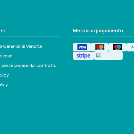
ni
Metodi di pagamento
i Generali di Vendita
di reso
i per recedere dal contratto
olicy
licy