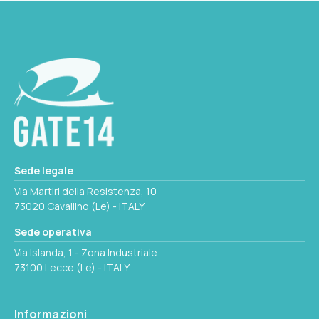
30
VERSIONE
MISURE MM
"T" dritta
80x100 h
INCLINAZIONE
90°
Seleziona questa variante
PER TUBI DA Ø MM
Sede legale
30
Via Martiri della Resistenza, 10
73020 Cavallino (Le) - ITALY
MISURE MM
Sede operativa
80x90 h
Via Islanda, 1 - Zona Industriale
73100 Lecce (Le) - ITALY
Non disponibile
Informazioni