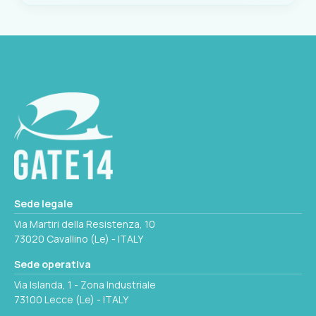
EAN
MISURE CM
8033137120374
90 Ø x 150 h
N. TASCHE
2
Seleziona questa variante
COLORE
Giallo
RETE OPTIONAL
Sede legale
33.175.05
Via Martiri della Resistenza, 10
73020 Cavallino (Le) - ITALY
MISURE CM
Sede operativa
150 Ø x 160 h
Via Islanda, 1 - Zona Industriale
73100 Lecce (Le) - ITALY