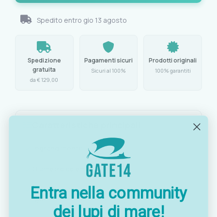
Spedito entro
gio 13 agosto
Spedizione
Pagamenti sicuri
Prodotti originali
gratuita
Sicuri al 100%
100% garantiti
da € 129,00
Caratteristiche principali
Ingrandimento:
8x-24x zoom meccanico
Diametro obiettivo:
25 mm
Entra nella community
Trattamento
Multistrato anti-appannamento,
lenti:
riempimento azoto
dei lupi di mare!