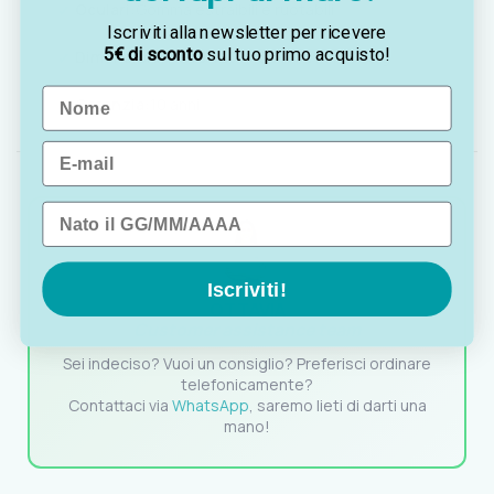
Oculari:
Gomma estraibili e ruotabili
Iscriviti alla newsletter per ricevere
5€ di sconto
sul tuo primo acquisto!
Dimensioni/Peso:
123 x 109 x 42 mm, 350 g
Name
Garanzia:
10 anni
Email
Data di nascita
Iscriviti!
OTTAVIA
Customer assistance team
Sei indeciso? Vuoi un consiglio? Preferisci ordinare
telefonicamente?
Contattaci via
WhatsApp
, saremo lieti di darti una
mano!