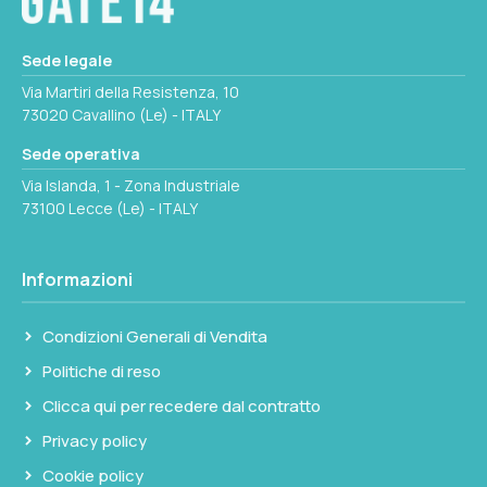
consente di passare rapidamente da un
campo visivo ampio a un ingrandimento
Sede legale
elevato senza perdere il soggetto inquadrato.
Via Martiri della Resistenza, 10
Garanzia Nikon 10 anni.
73020 Cavallino (Le) - ITALY
Sede operativa
Via Islanda, 1 - Zona Industriale
73100 Lecce (Le) - ITALY
Informazioni
Condizioni Generali di Vendita
Politiche di reso
Clicca qui per recedere dal contratto
Privacy policy
Cookie policy