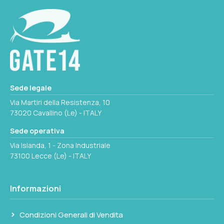
8051780221866
8x
COLORE
Ø OBIETTIVO MM
ROSSO
21
DIM MM
PESO G
Sede legale
87 x 104 x 35
195
Via Martiri della Resistenza, 10
73020 Cavallino (Le) - ITALY
INGRANDIMENTO
Sede operativa
8x
Seleziona questa variante
Via Islanda, 1 - Zona Industriale
73100 Lecce (Le) - ITALY
Ø OBIETTIVO MM
21
Informazioni
PESO G
Condizioni Generali di Vendita
195