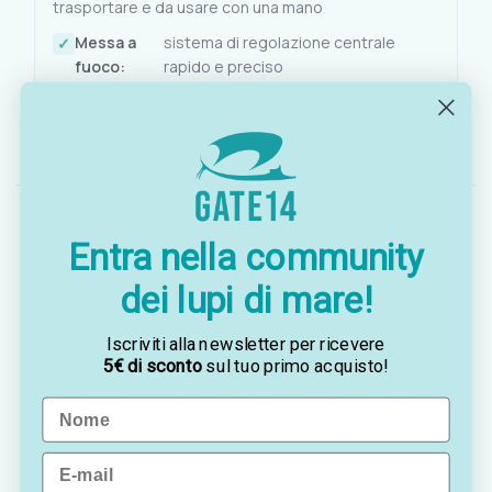
trasportare e da usare con una mano
Messa a
sistema di regolazione centrale
fuoco:
rapido e preciso
Disponibilità:
proposto in diverse ingrandimenti
per adattarsi a ogni esigenza visiva
Entra nella community
dei lupi di mare!
OTTAVIA
Iscriviti alla newsletter per ricevere
Customer assistance team
5€ di sconto
sul tuo primo acquisto!
Sei indeciso? Vuoi un consiglio? Preferisci ordinare
Name
telefonicamente?
Contattaci via
WhatsApp
, saremo lieti di darti una
mano!
Email