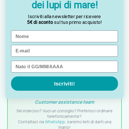
dei lupi di mare!
Impermeabilità:
resistente agli spruzzi
Iscriviti alla newsletter per ricevere
Dimensioni e
lunghezza 185 mm, peso 790
5€ di sconto
sul tuo primo acquisto!
peso:
g
Name
Dotazione:
fodero, cinghia da collo e panno per la
pulizia
Email
Data di nascita
Iscriviti!
OTTAVIA
Customer assistance team
Sei indeciso? Vuoi un consiglio? Preferisci ordinare
telefonicamente?
Contattaci via
WhatsApp
, saremo lieti di darti una
mano!