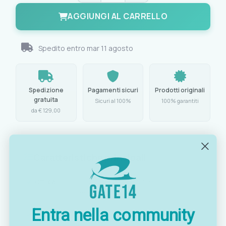
AGGIUNGI AL CARRELLO
Spedito entro
mar 11 agosto
Spedizione
Pagamenti sicuri
Prodotti originali
gratuita
Sicuri al 100%
100% garantiti
da € 129,00
Caratteristiche principali
Ottica:
7x50, prisma BAK-7, trattamento
antiriflesso multi-strato
Entra nella community
Campo visivo:
123 m a 1000 m di distanza