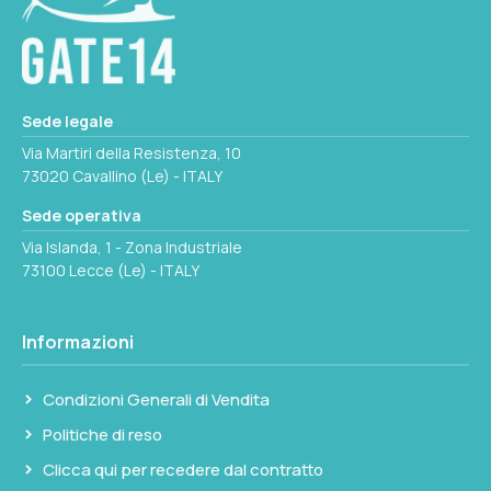
utilizzabile in condizioni meteo variabili senza
protezioni aggiuntive, pur non essendo
stagno per immersione.
Sede legale
Il prisma BAK-7 assicura una buona
Via Martiri della Resistenza, 10
trasmissione luminosa per la categoria. Il
73020 Cavallino (Le) - ITALY
trattamento antiriflesso multi-strato riduce i
Sede operativa
riflessi interni migliorando il contrasto
Via Islanda, 1 - Zona Industriale
dell'immagine. Con un campo visivo di 123 m
73100 Lecce (Le) - ITALY
a 1000 m, la copertura angolare è adeguata
per il monitoraggio in navigazione costiera e
d'altura. Il corpo misura 185 mm di lunghezza
Informazioni
per un peso di 790 g, maneggevole anche con
mare mosso. Colore nero.
Condizioni Generali di Vendita
Politiche di reso
Rispetto al modello P1045030 della stessa
Clicca qui per recedere dal contratto
gamma, questo binocolo monta prisma BAK-7