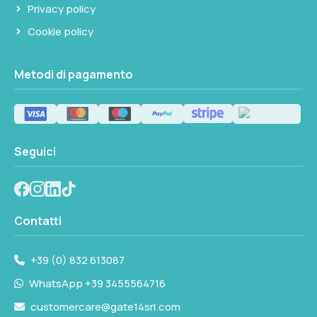
Privacy policy
anziché BAK-4: il BAK-4, con apertura
pupillare circolare, offre in linea generale una
Cookie policy
resa ottica superiore agli angoli
dell'immagine. Chi privilegia la qualità ottica
Metodi di pagamento
su tutto il campo visivo può valutare il modello
P1045030. Il P1045000 rimane comunque una
scelta funzionale per chi cerca uno strumento
affidabile a bordo a un rapporto
Seguici
prestazioni/prezzo equilibrato.
Contatti
+39 (0) 832 613087
WhatsApp +39 3455564716
customercare@gate14srl.com