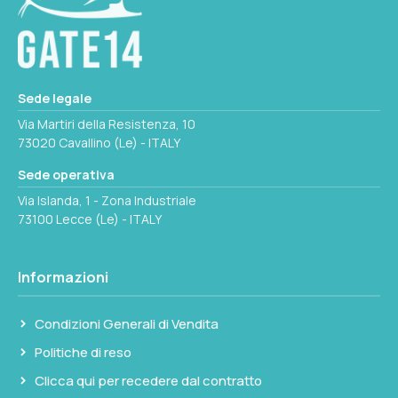
Le lenti sono totalmente multi-rivestite per
ridurre i riflessi interni e aumentare la
trasmissione della luce. La messa a fuoco è
oculare, adatta all'uso rapido con guanti o in
Sede legale
condizioni di movimento. Il telemetro
Via Martiri della Resistenza, 10
integrato consente di stimare la distanza o le
73020 Cavallino (Le) - ITALY
dimensioni di un oggetto noto a partire dalla
Sede operativa
lettura sulle reticole della lente.
Via Islanda, 1 - Zona Industriale
73100 Lecce (Le) - ITALY
Il corpo è impermeabile, il che lo rende
utilizzabile anche in caso di pioggia o spruzzi
di coperta senza rischio di appannamento
Informazioni
interno. Il peso di 370 g e le dimensioni
143x60 mm lo rendono facilmente
Condizioni Generali di Vendita
trasportabile in tasca cerata o in una sacca di
Politiche di reso
navigazione.
Clicca qui per recedere dal contratto