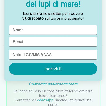
dei lupi di mare!
Impermeabile,
utilizzabile in qualsiasi condizione
Iscriviti alla newsletter per ricevere
atmosferica
5€ di sconto
sul tuo primo acquisto!
Messa a fuoco
oculare
Name
Dimensioni:
143x60 mm, peso 370 g
Email
Data di nascita
Iscriviti!
OTTAVIA
Customer assistance team
Sei indeciso? Vuoi un consiglio? Preferisci ordinare
telefonicamente?
Contattaci via
WhatsApp
, saremo lieti di darti una
mano!