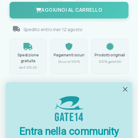
AGGIUNGI AL CARRELLO
Spedito entro
mer 12 agosto
Spedizione
Pagamenti sicuri
Prodotti originali
gratuita
Sicuri al 100%
100% garantiti
da € 129,00
Caratteristiche principali
Ottica
con prismi a tetto tipo BAK-7 e lenti
8x42
totalmente multi-rivestite
Entra nella community
Bussola
e telemetro per stima distanze degli
integrata
oggetti osservati