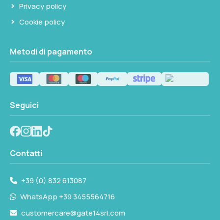
Privacy policy
La bussola integrata è utile per rilevamenti
rapidi senza dover impugnare uno strumento
Cookie policy
separato. Si tratta di una funzione di supporto
alla navigazione costiera: per rilevamenti di
Metodi di pagamento
precisione rimane preferibile l'uso di una
bussola dedicata. Lo strumento è indicato per
guardie di navigazione, riconoscimento
ostacoli e identificazione di segnalamenti a
Seguici
distanza.
Contatti
+39 (0) 832 613087
WhatsApp +39 3455564716
customercare@gate14srl.com