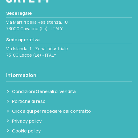
gomma esterna protegge da urti e fornisce
grip sicuro in coperta. Fornito con tracolla e
Sede legale
custodia di protezione.
Via Martiri della Resistenza, 10
73020 Cavallino (Le) - ITALY
Sede operativa
Via Islanda, 1 - Zona Industriale
73100 Lecce (Le) - ITALY
Informazioni
Condizioni Generali di Vendita
Politiche di reso
Clicca qui per recedere dal contratto
Privacy policy
Cookie policy