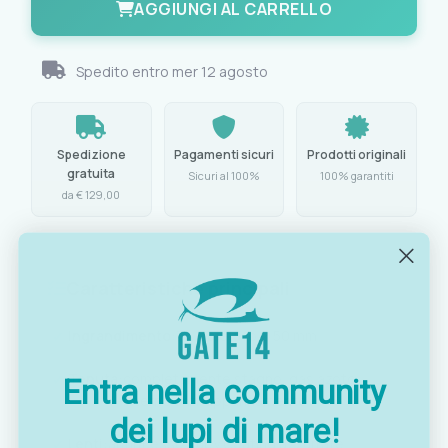
AGGIUNGI AL CARRELLO
Spedito entro
mer 12 agosto
Spedizione
Pagamenti sicuri
Prodotti originali
gratuita
Sicuri al 100%
100% garantiti
da € 129,00
Caratteristiche principali
Ingrandimento:
7x, obiettivo Ø 50 mm
Tenuta:
completamente stagno, gas azoto
Entra nella community
interno anti-appannamento
dei lupi di mare!
Lenti:
antiriflesso Ruby Coating azzurrate