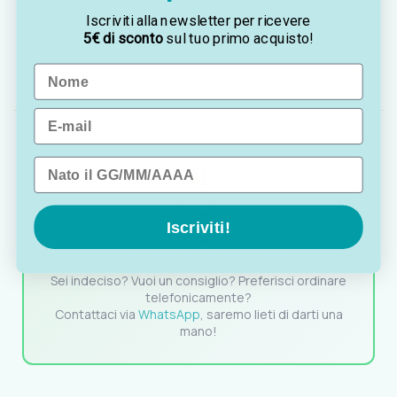
Iscriviti alla newsletter per ricevere
Messa a fuoco:
centrale e su oculare
5€ di sconto
sul tuo primo acquisto!
Name
Campo visivo:
116 m a 1000 m
Email
Data di nascita
Iscriviti!
OTTAVIA
Customer assistance team
Sei indeciso? Vuoi un consiglio? Preferisci ordinare
telefonicamente?
Contattaci via
WhatsApp
, saremo lieti di darti una
mano!