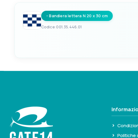
- Bandiera lettera N 20 x 30 cm
Codice: 001.35.446.01
EAN
8033137122736
Informazio
Condizion
Politiche 