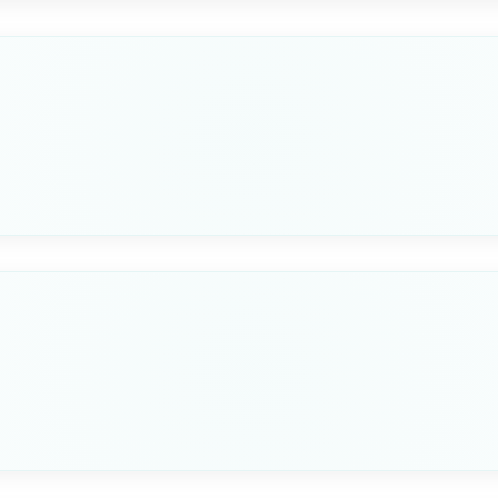
C
Seleziona questa variante
SIGNIFICATO
“Ho un sommozzatore in
immersione - tenersi bene
distanza e procedere a b
velocità.”
Seleziona questa variante
LETTERA
Q