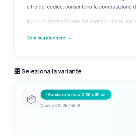
cifre del codice, consentono la composizione di
Il codice internazionale dei segnali rimane uno
bordo. Le bandiere in uso-lana offrono buona vis
Continua a leggere
→
🎛️ Seleziona la variante
- Bandiera lettera C 20 x 30 cm
📦
Codice: 001.35.445.01
EAN