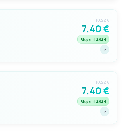
“Affermativo.”
10,22 €
7,40 €
Risparmi 2,82 €
VERSIONE
Subacquea
 a
assa
10,22 €
7,40 €
Risparmi 2,82 €
SIGNIFICATO
“La mia nave è indenne e chiedo libera