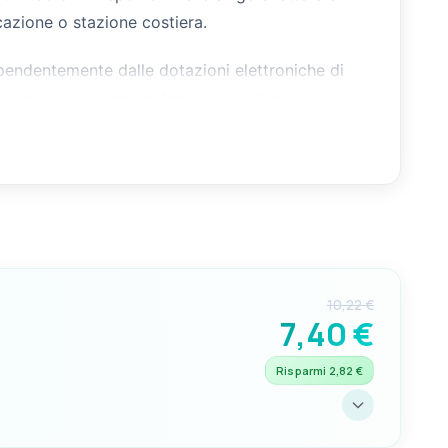
cazione o stazione costiera.
ipendentemente dalle dotazioni elettroniche di
ia in navigazione costiera che d'altura.
10,22 €
7,40 €
Risparmi 2,82 €
SIGNIFICATO