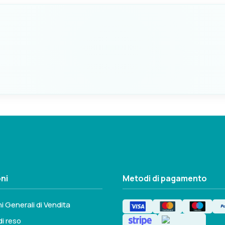
Seleziona questa variante
LETTERA
N
Seleziona questa variante
ni
Metodi di pagamento
i Generali di Vendita
di reso