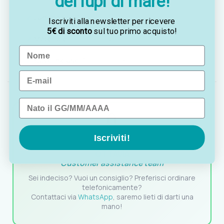
dei lupi di mare!
Lunghezza:
30 cm
Iscriviti alla newsletter per ricevere
5€ di sconto
sul tuo primo acquisto!
Materiale:
nylon anti UV flessibile
Name
Cavo incluso:
3 m, con base
Email
Data di nascita
Iscriviti!
OTTAVIA
Customer assistance team
Sei indeciso? Vuoi un consiglio? Preferisci ordinare
telefonicamente?
Contattaci via
WhatsApp
, saremo lieti di darti una
mano!