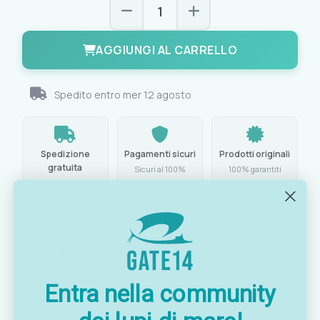
AGGIUNGI AL CARRELLO
Spedito entro
mer 12 agosto
Spedizione
Pagamenti sicuri
Prodotti originali
gratuita
Sicuri al 100%
100% garantiti
da € 129,00
Caratteristiche principali
Frequenze:
AM/FM
Entra nella community
Impedenza:
93 Ω