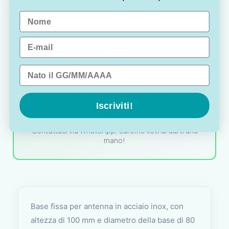
Name
Email
Data di nascita
OTTAVIA
Customer assistance team
Iscriviti!
Sei indeciso? Vuoi un consiglio? Preferisci ordinare
telefonicamente?
Contattaci via
WhatsApp
, saremo lieti di darti una
mano!
Base fissa per antenna in acciaio inox, con
altezza di 100 mm e diametro della base di 80