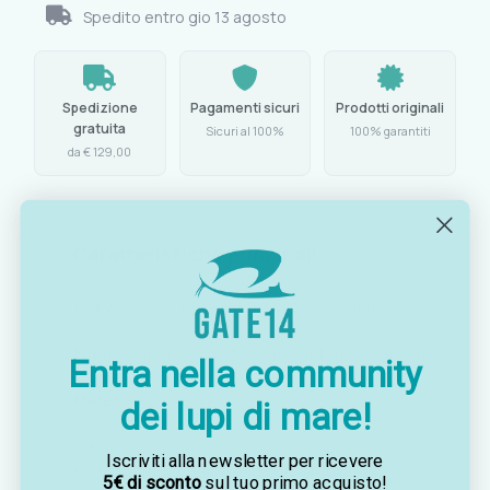
Spedito entro
gio 13 agosto
Spedizione
Pagamenti sicuri
Prodotti originali
gratuita
Sicuri al 100%
100% garantiti
da € 129,00
Caratteristiche principali
Altezza:
100 mm, diametro base Ø 80 mm
Filetto:
universale Ø 25 mm per antenne standard
Entra nella community
Materiale:
acciaio inox
dei lupi di mare!
Tipo
base fissa, adatta a coperta, arch o
Iscriviti alla newsletter per ricevere
montaggio:
strutture rigide di bordo
5€ di sconto
sul tuo primo acquisto!