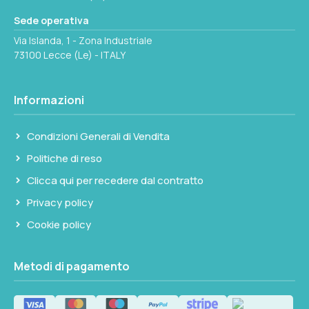
Sede operativa
La costruzione in acciaio inox garantisce
Via Islanda, 1 - Zona Industriale
resistenza alla corrosione in ambienti marini,
73100 Lecce (Le) - ITALY
sia in acque salate che dolci. Il montaggio
prevede il fissaggio della base alla struttura
con viti e l'impermeabilizzazione del
Informazioni
passaggio cavo coassiale, che deve
attraversare coperta o struttura per
Condizioni Generali di Vendita
raggiungere l'impianto radio interno. Sigillare
Politiche di reso
accuratamente la base con mastice siliconico
Clicca qui per recedere dal contratto
marino per prevenire infiltrazioni d'acqua,
Privacy policy
specialmente in coperta.
Cookie policy
Metodi di pagamento