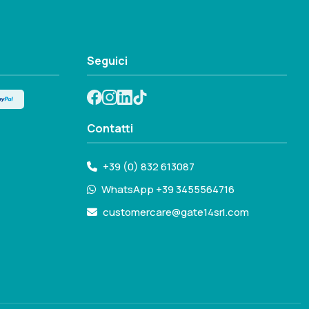
Seguici
Contatti
+39 (0) 832 613087
WhatsApp +39 3455564716
customercare@gate14srl.com