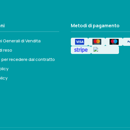
Seleziona questa variante
ni
Metodi di pagamento
i Generali di Vendita
di reso
i per recedere dal contratto
olicy
licy