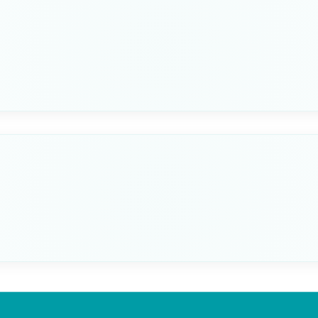
PER TUBI MM
22/25
Seleziona questa variante
PER TUBI MM
28/38