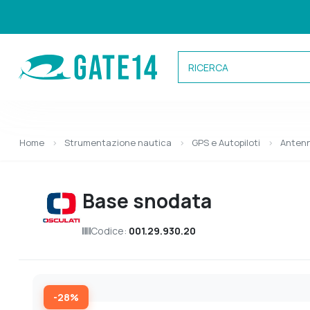
Categorie
Home
Strumentazione nautica
GPS e Autopiloti
Antenn
Caricamento categorie...
Base snodata
Codice:
001.29.930.20
-28%