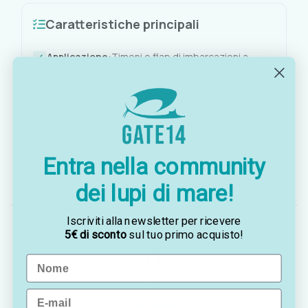
Caratteristiche principali
Applicazione:
Timoni e flap di imbarcazioni a
motore e a vela
Materiale:
Zinco sacrificale ad elevata purezza
Forma:
Profilo piatto rettangolare a saponetta
Entra nella community
Installazione:
Fissaggio diretto sulla superficie da
proteggere
dei lupi di mare!
Iscriviti alla newsletter per ricevere
5€ di sconto
sul tuo primo acquisto!
Name
Email
OTTAVIA