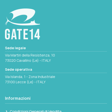
MISURE
145x41x23(H)mm
PESO_GRAMMI
550
Seleziona questa variante
Sede legale
Via Martiri della Resistenza, 10
73020 Cavallino (Le) - ITALY
Sede operativa
Via Islanda, 1 - Zona Industriale
73100 Lecce (Le) - ITALY
Informazioni
Condizioni Generali di Vendita