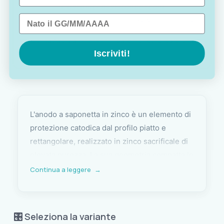
Customer assistance team
Data di nascita
Sei indeciso? Vuoi un consiglio? Preferisci ordinare
telefonicamente?
Contattaci via
WhatsApp
, saremo lieti di darti una
mano!
Iscriviti!
L'anodo a saponetta in zinco è un elemento di
protezione catodica dal profilo piatto e
rettangolare, realizzato in zinco sacrificale di
elevata purezza. La sua geometria compatta lo
rende particolarmente adatto all'installazione
Continua a leggere
→
su superfici piane come timoni e flap, dove
offre un'efficace azione protettiva contro la
corrosione galvanica con un impatto
🎛️ Seleziona la variante
idrodinamico contenuto.