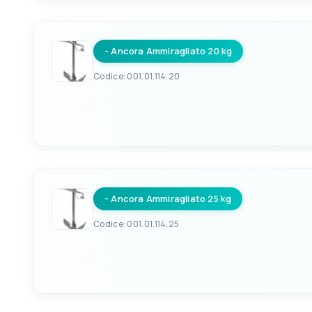
8033137065200
550mm
- Ancora Ammiragliato 20 kg
D
E
542mm
290mm
Codice: 001.01.114.20
EAN
A
8033137065217
590mm
- Ancora Ammiragliato 25 kg
D
E
600mm
340mm
Codice: 001.01.114.25
EAN
A
8033137065224
615mm