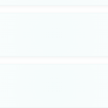
B
PESO
50mm
5
F
230mm
Seleziona questa variante
B
PESO
60mm
10
F
280mm
Seleziona questa variante
B
PESO