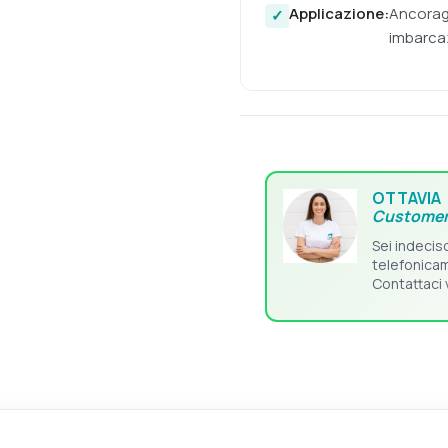
Applicazione:
Ancoragg
imbarca
OTTAVIA
Customer
Sei indecis
telefonica
Contattaci 