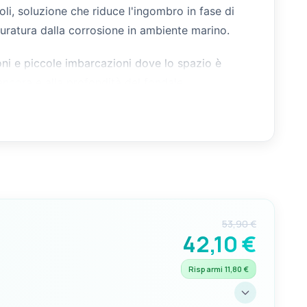
li, soluzione che riduce l'ingombro in fase di
uratura dalla corrosione in ambiente marino.
ni e piccole imbarcazioni dove lo spazio è
ancora e alla profondità del fondale.
53,90 €
42,10 €
Risparmi 11,80 €