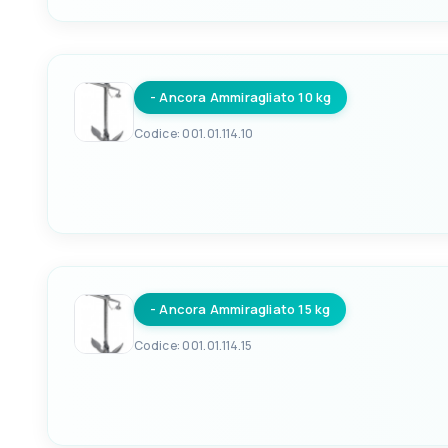
EAN
A
8033137065187
382mm
- Ancora Ammiragliato 10 kg
D
E
380mm
205mm
Codice: 001.01.114.10
EAN
A
8033137065194
490mm
- Ancora Ammiragliato 15 kg
D
E
500mm
255mm
Codice: 001.01.114.15
EAN
A