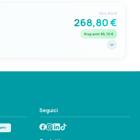
354,50 €
268,80 €
Risparmi 85,70 €
C
130mm
Seguici