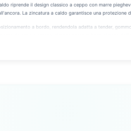
aldo riprende il design classico a ceppo con marre pieghevo
ll'ancora. La zincatura a caldo garantisce una protezione d
l posizionamento a bordo, rendendola adatta a tender, gommo
mposta da cima e catena, dimensionata in base al peso dell'