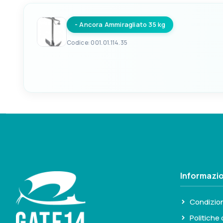
- Ancora Ammiragliato 35 kg
D
E
640mm
340mm
Codice: 001.01.114.35
EAN
A
8033137065231
660mm
D
E
780mm
370mm
Informazio
Condizion
Politiche 