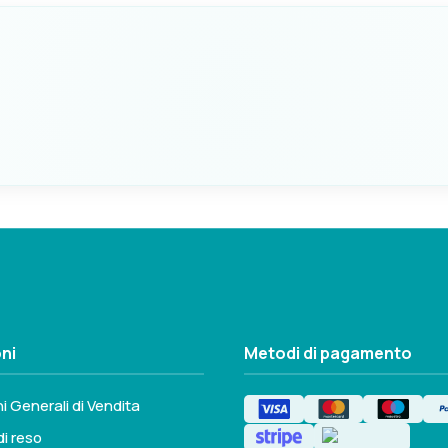
F
360mm
Seleziona questa variante
B
PESO
75mm
35
F
400mm
ni
Metodi di pagamento
Seleziona questa variante
i Generali di Vendita
di reso