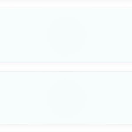
60mm
15
F
320mm
Seleziona questa variante
B
PESO
68mm
20
F
360mm
Seleziona questa variante
B
PESO
68mm
23.5