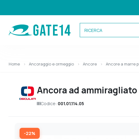
Categorie
Home
Ancoraggio e ormeggio
Ancore
Ancore a marre p
Caricamento categorie...
Ancora ad ammiragliato i
Codice:
001.01.114.05
-22%