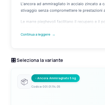
L'ancora ad ammiragliato in acciaio zincato a c
stivaggio senza compromettere le prestazioni a
Le marre pieghevoli facilitano il recupero e i
limitato. Si utilizza con linea di ancoraggio co
Continua a leggere
→
🎛️ Seleziona la variante
- Ancora Ammiragliato 5 kg
📦
Codice: 001.01.114.05