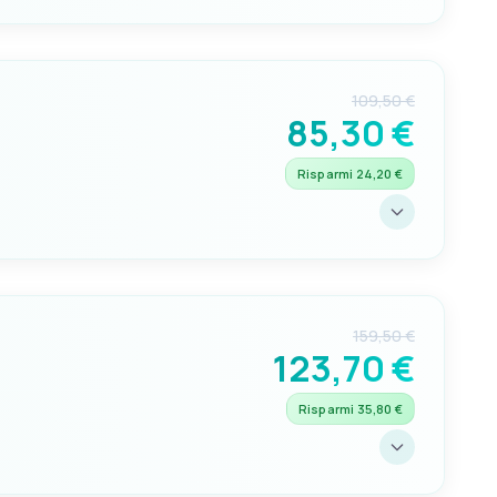
C
60mm
109,50 €
85,30 €
Risparmi 24,20 €
C
70mm
159,50 €
123,70 €
Risparmi 35,80 €
C