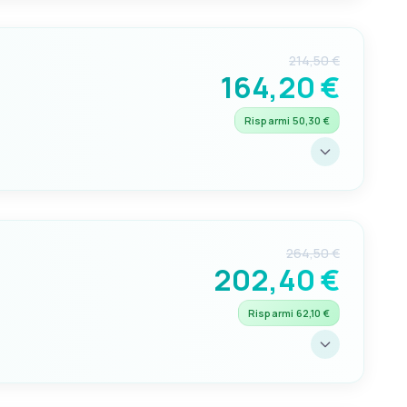
80mm
214,50 €
164,20 €
Risparmi 50,30 €
C
90mm
264,50 €
202,40 €
Risparmi 62,10 €
C
90mm