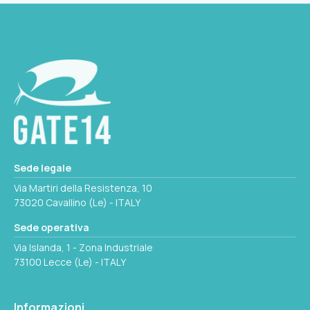
PESO
PRESSIONE BAR
5
SIGLA
70
UP39T
PORTATA/GIRO CC
Ø MAX VOLANTE MM
28
PISTONI
710
7
Seleziona questa variante
PESO
PRESSIONE BAR
5
Sede legale
70
Via Martiri della Resistenza, 10
73020 Cavallino (Le) - ITALY
PORTATA/GIRO CC
Ø MAX VOLANTE MM
33
Sede operativa
710
Via Islanda, 1 - Zona Industriale
73100 Lecce (Le) - ITALY
Non disponibile
PESO
5
Informazioni