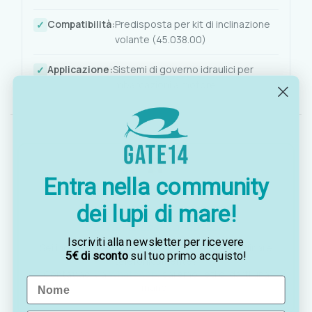
Compatibilità:
Predisposta per kit di inclinazione
volante (45.038.00)
Applicazione:
Sistemi di governo idraulici per
imbarcazioni a motore
Entra nella community
dei lupi di mare!
OTTAVIA
Customer assistance team
Iscriviti alla newsletter per ricevere
Sei indeciso? Vuoi un consiglio? Preferisci ordinare
5€ di sconto
sul tuo primo acquisto!
telefonicamente?
Contattaci via
WhatsApp
, saremo lieti di darti una
Name
mano!