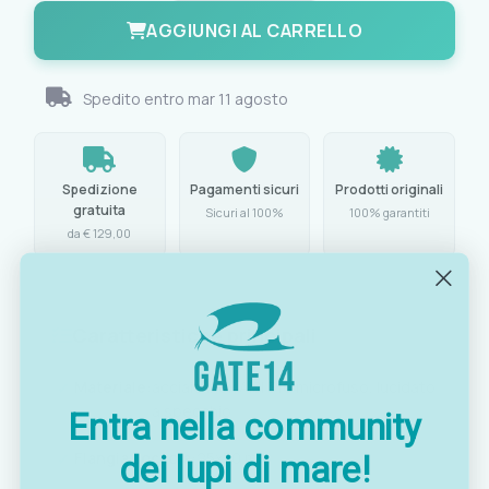
AGGIUNGI AL CARRELLO
Spedito entro
mar 11 agosto
Spedizione
Pagamenti sicuri
Prodotti originali
gratuita
Sicuri al 100%
100% garantiti
da € 129,00
Caratteristiche principali
Materiale:
acciaio inox AISI 316 microfuso, lucidato
a specchio
Entra nella community
Flangia boccola:
25x50 mm
dei lupi di mare!