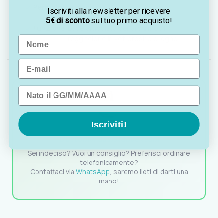
Perno forcella:
Ø 8 mm
Iscriviti alla newsletter per ricevere
5€ di sconto
sul tuo primo acquisto!
Funzione:
base articolata per archi mobili
Name
reggitelone in vetroresina o legno
Email
Data di nascita
Iscriviti!
OTTAVIA
Customer assistance team
Sei indeciso? Vuoi un consiglio? Preferisci ordinare
telefonicamente?
Contattaci via
WhatsApp
, saremo lieti di darti una
mano!