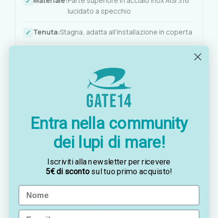
Materiale:
Parte superiore in acciaio inox AISI 316
lucidato a specchio
Tenuta:
Stagna, adatta all'installazione in coperta
Pulsante:
Rosso, ad alta visibilità
Compatibilità:
Aziona tutti i teleruttori della
gamma
Applicazione:
Comando a piede libero per salpa
ancore elettrico
Entra nella community
dei lupi di mare!
Iscriviti alla newsletter per ricevere
5€ di sconto
sul tuo primo acquisto!
Name
OTTAVIA
Email
Customer assistance team