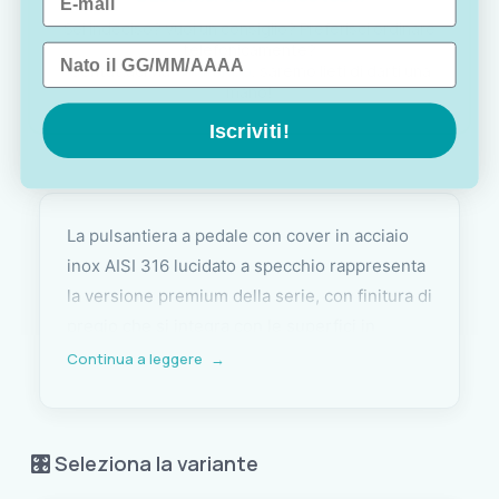
Sei indeciso? Vuoi un consiglio? Preferisci ordinare
telefonicamente?
Data di nascita
Contattaci via
WhatsApp
, saremo lieti di darti una
mano!
Iscriviti!
La pulsantiera a pedale con cover in acciaio
inox AISI 316 lucidato a specchio rappresenta
la versione premium della serie, con finitura di
pregio che si integra con le superfici in
acciaio tipiche dei musoni e degli accessori di
Continua a leggere
→
coperta di qualità. La tenuta stagna la rende
adatta all'installazione diretta in coperta,
anche nelle zone più esposte a spruzzi e
🎛️ Seleziona la variante
acqua salata.