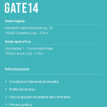
della sentina, eliminando la necessità di
verifiche visive periodiche durante la
navigazione. La portata del fusibile a 5 A lo
Sede legale
rende adatto a pompe di sentina di piccole e
Via Martiri della Resistenza, 10
medie dimensioni.
73020 Cavallino (Le) - ITALY
Sede operativa
Via Islanda, 1 - Zona Industriale
73100 Lecce (Le) - ITALY
Informazioni
Condizioni Generali di Vendita
Politiche di reso
Clicca qui per recedere dal contratto
Privacy policy