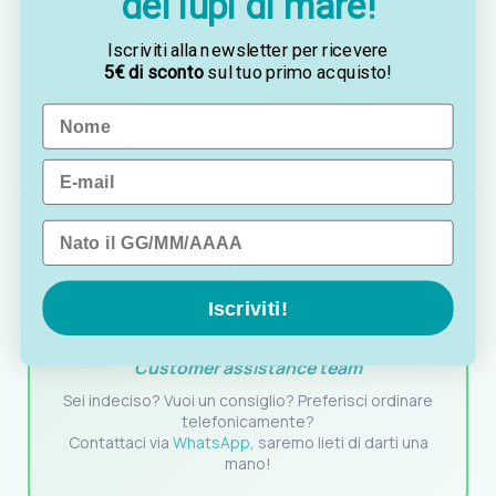
dei lupi di mare!
Protezione:
IP43
Iscriviti alla newsletter per ricevere
Allarme:
luminoso + sonoro 80 dB per presenza
5€ di sconto
sul tuo primo acquisto!
acqua in sentina
Name
Dimensioni:
120 x 68,5 mm
Email
Data di nascita
Iscriviti!
OTTAVIA
Customer assistance team
Sei indeciso? Vuoi un consiglio? Preferisci ordinare
telefonicamente?
Contattaci via
WhatsApp
, saremo lieti di darti una
mano!