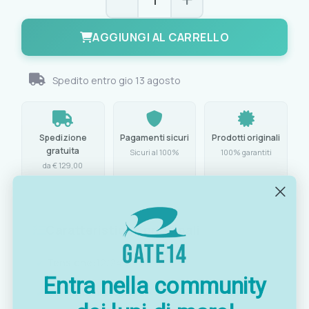
AGGIUNGI AL CARRELLO
Spedito entro
gio 13 agosto
Spedizione
Pagamenti sicuri
Prodotti originali
gratuita
Sicuri al 100%
100% garantiti
da € 129,00
Caratteristiche principali
Tensione:
12/24 V
Entra nella community
Corrente massima:
5 A (fusibile integrato)