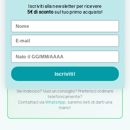
Iscriviti alla newsletter per ricevere
Certificazioni:
CE, ISO 8846
5€ di sconto
sul tuo primo acquisto!
Name
Costruzione:
ecologica, senza mercurio
Email
Data di nascita
Iscriviti!
OTTAVIA
Customer assistance team
Sei indeciso? Vuoi un consiglio? Preferisci ordinare
telefonicamente?
Contattaci via
WhatsApp
, saremo lieti di darti una
mano!