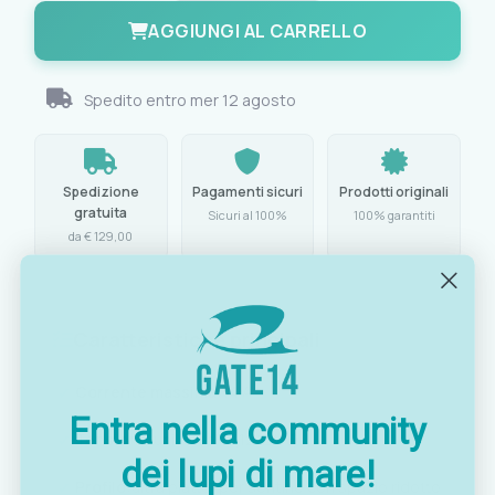
AGGIUNGI AL CARRELLO
Spedito entro
mer 12 agosto
Spedizione
Pagamenti sicuri
Prodotti originali
gratuita
Sicuri al 100%
100% garantiti
da € 129,00
Caratteristiche principali
Corrente massima:
14 A
Entra nella community
Tensione:
universale (12/24 V)
dei lupi di mare!
Profilo:
ultra piatto, per sentine con spazio ridotto