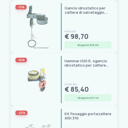
-13%
Gancio idrostatico per
zattera di salvataggio,
omologato SOLAS
€ 114,50
€ 98,70
Risparmi €15.80
-16%
Hammar H20 R, sgancio
idrostatico per zattere
autogonfiabili, cert.
SOLAS Bureau Veritas
€ 102,50
€ 85,40
Risparmi €17.10
-25%
Kit fissaggio portazattere
AISI 316