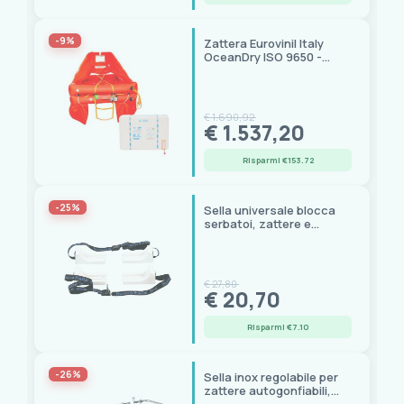
Hammar
(1)
-9%
Osculati
(2)
Zattera Eurovinil Italy
OceanDry ISO 9650 -
Trem
(5)
Contenitore ABS senza
Grab Bag
Prezzo
€ 1.690,92
€ 1.537,20
26,00 € - 324,00 €
Risparmi €153.72
-25%
Sella universale blocca
serbatoi, zattere e
batterie, cinghie 2,5 m
€ 27,80
€ 20,70
Risparmi €7.10
-26%
Sella inox regolabile per
zattere autogonfiabili,