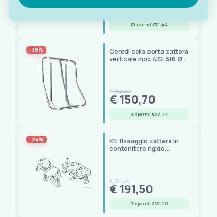
€ 190,44
€ 159,00
Risparmi €31.44
-38%
Ceredi sella porta zattera
verticale inox AISI 316 Ø
25 mm, reg. 420-680 mm
€ 244,44
€ 150,70
Risparmi €93.74
-24%
Kit fissaggio zattera in
contenitore rigido,
sgancio rapido inox
€ 254,50
€ 191,50
Risparmi €63.00