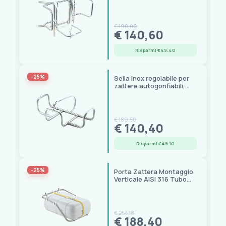
morsetti clamp per pulpiti
e rollbar
€ 190,00
€ 140,60
Risparmi €49.40
-25%
Sella inox regolabile per
zattere autogonfiabili,
520x750xH200 mm, kit
fascette
€ 189,50
€ 140,40
Risparmi €49.10
-25%
Porta Zattera Montaggio
Verticale AISI 316 Tubo
Ø30mm
€ 254,18
€ 188,40