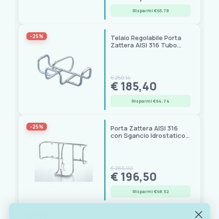
Risparmi €65.78
-25%
Telaio Regolabile Porta
Zattera AISI 316 Tubo
Ø30mm con Attacchi
€ 250,14
€ 185,40
Risparmi €64.74
-25%
Porta Zattera AISI 316
con Sgancio Idrostatico -
Tubo Ø30mm
€ 265,02
€ 196,50
Risparmi €68.52
-25%
Culla Porta Zattera