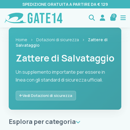
SPEDIZIONE GRATUITA A PARTIRE DA € 129
0
Home
›
Dotazioni di sicurezza
›
Zattere di
Salvataggio
Zattere di Salvataggio
Un supplemento importante per essere in
linea con gli standard di sicurezza ufficiali.
Un supplemento importante per essere in linea con gli standa
Vedi Dotazioni di sicurezza
Esplora per categoria