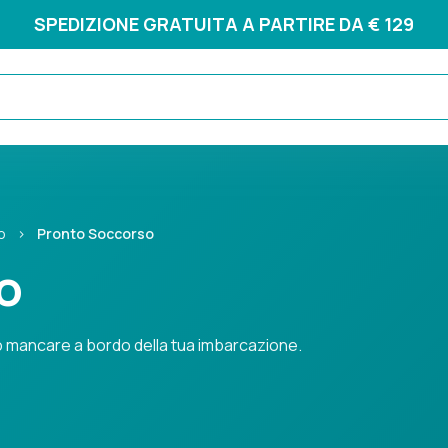
SPEDIZIONE GRATUITA A PARTIRE DA € 129
o
›
Pronto Soccorso
o
o mancare a bordo della tua imbarcazione.
care a bordo della tua imbarcazione.