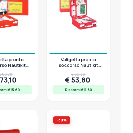
etta pronto
Valigetta pronto
rso Nautikit
soccorso Nautikit
L, contenitore
Export M, contenitore
€ 88,70
€ 65,30
stagno
stagno
 73,10
€ 53,80
armi €15.60
Risparmi €11.50
-30%