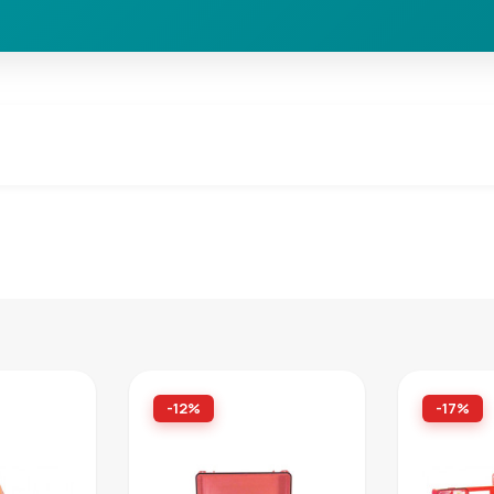
-12%
-17%