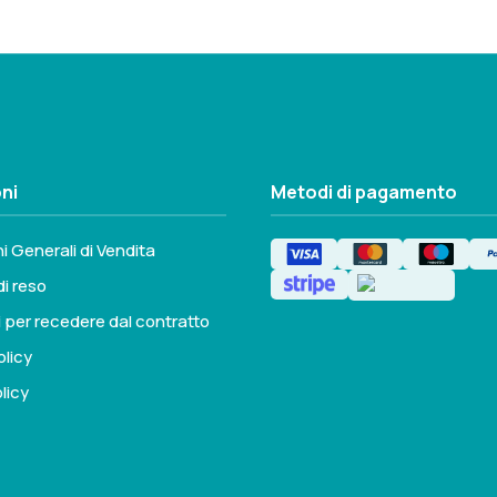
ni
Metodi di pagamento
i Generali di Vendita
di reso
i per recedere dal contratto
olicy
licy