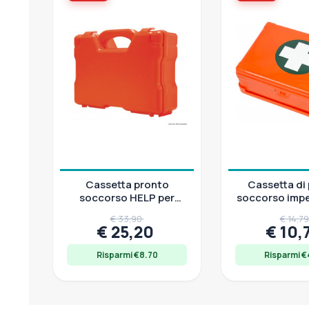
Cassetta pronto
Cassetta di
soccorso HELP per
soccorso imp
diporto, 25x20x9 cm
€ 33,90
€ 14,7
€ 25,20
€ 10,
Risparmi €8.70
Risparmi €