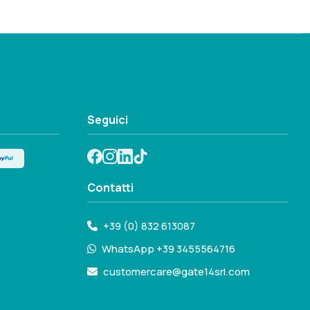
Seguici
Contatti
+39 (0) 832 613087
WhatsApp +39 3455564716
customercare@gate14srl.com