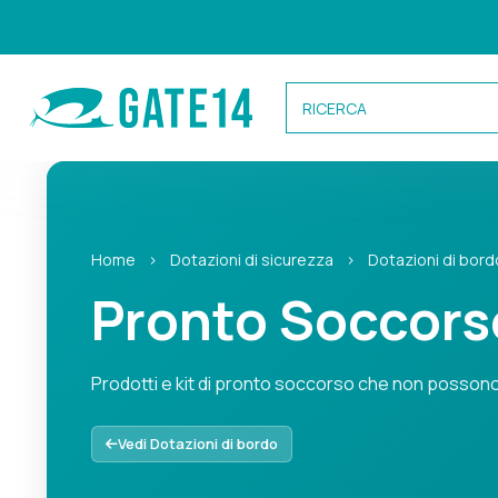
Categorie
Home
›
Dotazioni di sicurezza
›
Dotazioni di bord
Caricamento categorie...
Pronto Soccors
Prodotti e kit di pronto soccorso che non posson
Prodotti e kit di pronto soccorso che non possono man
Vedi Dotazioni di bordo