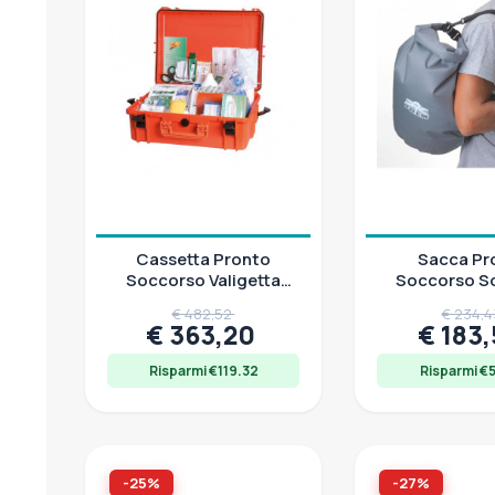
Cassetta Pronto
Sacca Pr
Soccorso Valigetta
Soccorso S
IP67 Tabella A D.M.
IP67 Tabella
€ 482,52
€ 234,
03/2022
03/20
€ 363,20
€ 183
Risparmi €119.32
Risparmi €
-25%
-27%