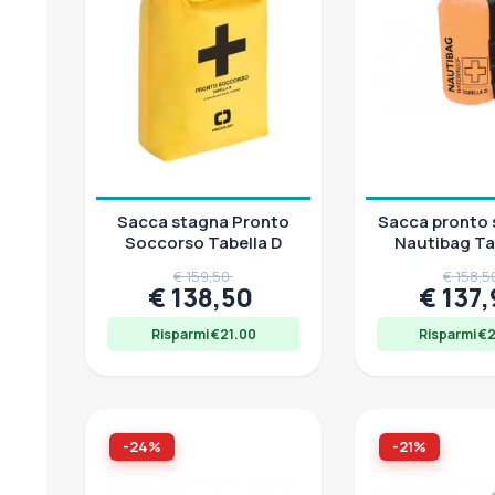
11,00 € - 541,00 €
Sacca stagna Pronto
Sacca pronto
Soccorso Tabella D
Nautibag Tab
IP67, DM 10/
€ 159,50
€ 158,
€ 138,50
€ 137
Risparmi €21.00
Risparmi €
-24%
-21%