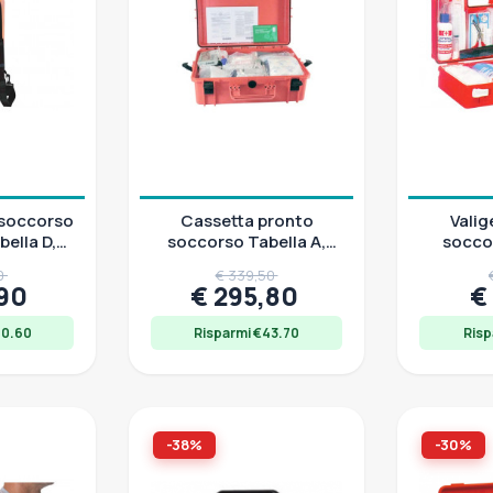
 soccorso
Cassetta pronto
Valig
ella D,
soccorso Tabella A,
socco
03/2022
contenitore stagno
Export 
50
€ 339,50
IP67, DM 10/03/2022
,90
€ 295,80
€
20.60
Risparmi €43.70
Risp
-38%
-30%