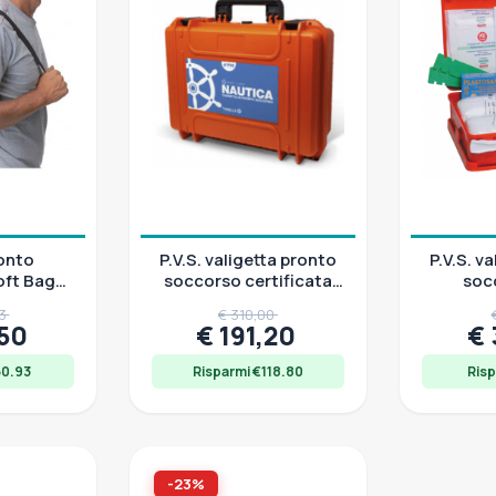
onto
P.V.S. valigetta pronto
P.V.S. v
oft Bag
soccorso certificata
soc
 D D.M.
Tabella D, IP67, D.M
omologat
43
€ 310,00
22
,50
€ 191,20
€
50.93
Risparmi €118.80
Risp
-23%