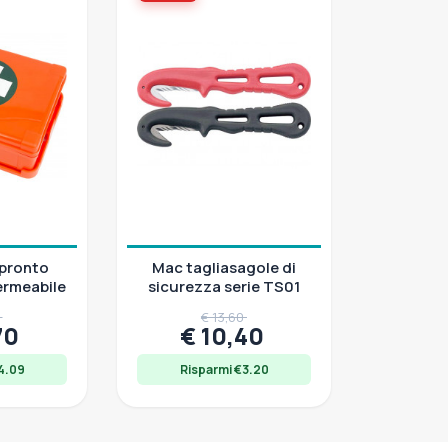
 pronto
Mac tagliasagole di
ermeabile
sicurezza serie TS01
9
€ 13,60
70
€ 10,40
4.09
Risparmi €3.20