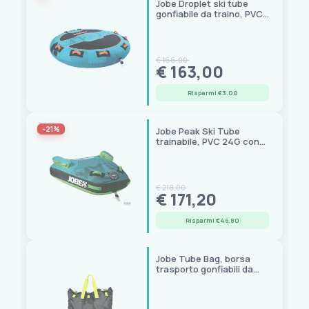
Jobe Droplet ski tube
gonfiabile da traino, PVC
24G, 4 maniglie
neoprene, 1 posto
€ 166,00
€ 163,00
Risparmi €3.00
-21%
Jobe Peak Ski Tube
trainabile, PVC 24G con
camicia nylon 420D
€ 218,00
€ 171,20
Risparmi €46.80
Jobe Tube Bag, borsa
trasporto gonfiabili da
traino