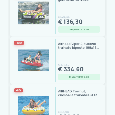
gonfiabile da traino
monoposto forma
triangolare
€ 149,50
€ 136,30
Risparmi €13.20
-10%
Airhead Viper 2, tubone
trainato biposto 188x185
cm
€ 374,50
€ 334,60
Risparmi €39.90
-6%
AIRHEAD Townut,
ciambella trainabile Ø 138
cm, 1 posto
€ 90,90