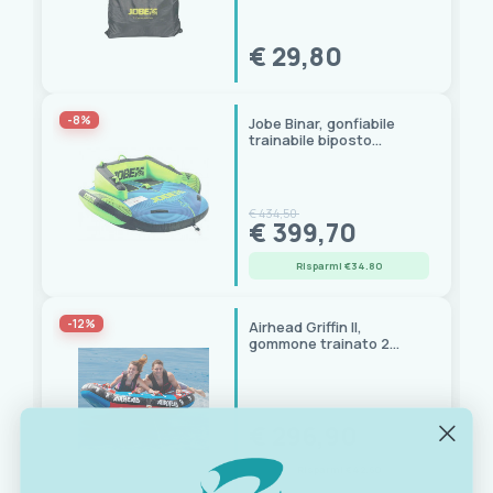
€ 29,80
-8%
Jobe Binar, gonfiabile
trainabile biposto
206x198 cm in PVC 28G
€ 434,50
€ 399,70
Risparmi €34.80
-12%
Airhead Griffin II,
gommone trainato 2
persone 178x175 cm
€ 339,50
€ 296,90
Risparmi €42.60