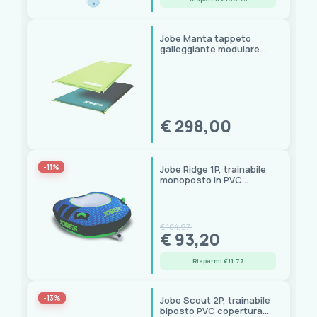
Jobe Sport International
(1)
JOBE SPORTS
(12)
Monster
(1)
Jobe Manta tappeto
galleggiante modulare
Osculati
(1)
autogonfiabile per il relax
in acqua
Prezzo
0,00 € - 2.808,00 €
€ 298,00
-11%
Jobe Ridge 1P, trainabile
monoposto in PVC
camera di sicurezza,
115x116x38
€ 104,97
€ 93,20
Risparmi €11.77
-13%
Jobe Scout 2P, trainabile
biposto PVC copertura