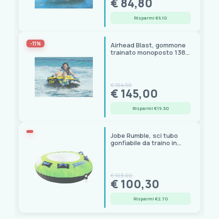
€ 84,80
Risparmi €6.10
-11%
Airhead Blast, gommone
trainato monoposto 138
cm
€ 164,50
€ 145,00
Risparmi €19.50
Jobe Rumble, sci tubo
gonfiabile da traino in
PVC 24G con 4 maniglie
€ 103,00
€ 100,30
Risparmi €2.70