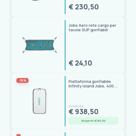
€ 230,50
Jobe Aero rete cargo per
tavole SUP gonfiabili
€ 24,10
-16%
Piattaforma gonfiabile
Infinity Island Jobe, 400 x
200 cm, portata 700 kg
€ 1.125,00
€ 938,50
Risparmi €186.50