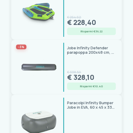
nylon, 120x167x50 cm
€ 264,62
€ 228,40
Risparmi €36.22
-3%
Jobe Infinity Defender
parapoppa 200x48 cm, 4
D-ring
€ 338,50
€ 328,10
Risparmi €10.40
Paracolpi Infinity Bumper
Jobe in EVA, 60 x 45 x 33
cm