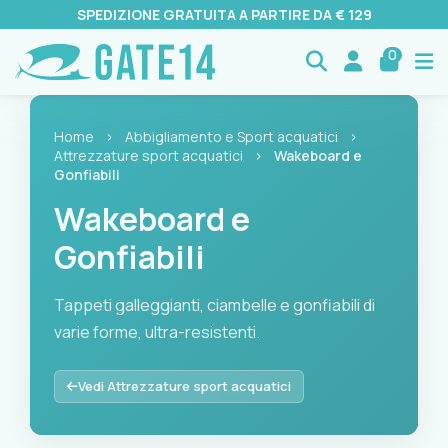
SPEDIZIONE GRATUITA A PARTIRE DA € 129
0
Home
›
Abbigliamento e Sport acquatici
›
Attrezzature sport acquatici
›
Wakeboard e
Gonfiabili
Wakeboard e
Gonfiabili
Tappeti galleggianti, ciambelle e gonfiabili di
varie forme, ultra-resistenti.
Tappeti galleggianti, ciambelle e gonfiabili di varie forme, ul
Vedi Attrezzature sport acquatici