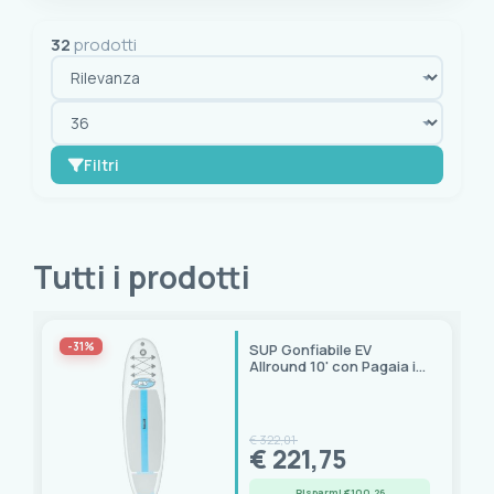
32
prodotti
Filtri
OK
cancella tutto
Tutti i prodotti
Selezioni
Scontati
(29)
-31%
SUP Gonfiabile EV
Allround 10' con Pagaia in
Marca
Fibra di Vetro e Accessori
Airhead
(10)
€ 322,01
Eurovinil
(1)
€ 221,75
Jobe
(2)
Risparmi €100.26