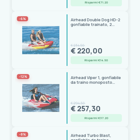
Risparmi €71.20
-6%
Airhead Double Dog HD-2
gonfiabile trainato, 2
posti, 193x112 cm
€ 234,50
€ 220,00
Risparmi €14.50
-12%
Airhead Viper 1, gonfiabile
da traino monoposto
188x150 cm
€ 294,50
€ 257,30
Risparmi €37.20
-8%
Airhead Turbo Blast,