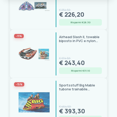
€ 254,50
€ 226,20
Risparmi €28.30
-11%
Airhead Slash II, towable
biposto in PVC e nylon
Cordura, 147x122 cm
€ 274,50
€ 243,40
Risparmi €31.10
-15%
Sportsstuff Big Mable
tubone trainabile
biposto, 175x167 cm
€ 464,50
€ 393,30