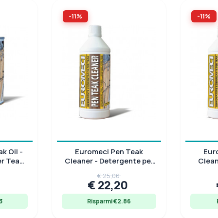
-11%
-11%
k Oil -
Euromeci Pen Teak
Eur
er Teak
Cleaner - Detergente per
Clean
ni
Coperte in Teak
Sbi
€ 25,06
2
€ 22,20
3
Risparmi €2.86