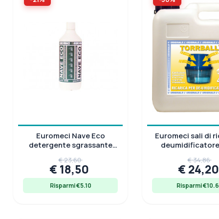
Euromeci Nave Eco
Euromeci sali di 
detergente sgrassante
deumidificatore
biodegradabile per
compatibile art. 
€ 23,60
€ 34,86
sentine
€ 18,50
€ 24,2
Risparmi €5.10
Risparmi €10.