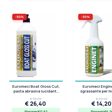
-30%
-30%
Euromeci Boat Gloss Cut,
Euromeci Engine
pasta abrasiva lucidante
sgrassante per m
gel-coat, flacone 1 lt
sentine, 0,75
€ 38,02
€ 20,46
€ 26,40
€ 14,2
Risparmi €11.62
Risparmi €6.2