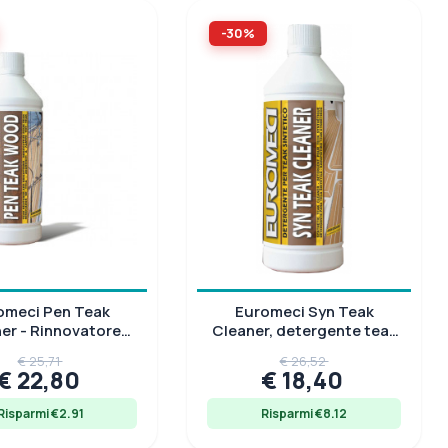
-30%
omeci Pen Teak
Euromeci Syn Teak
er - Rinnovatore
Cleaner, detergente teak
ancatore Teak
sintetico, flacone 1 lt
€ 25,71
€ 26,52
€ 22,80
€ 18,40
Risparmi €2.91
Risparmi €8.12