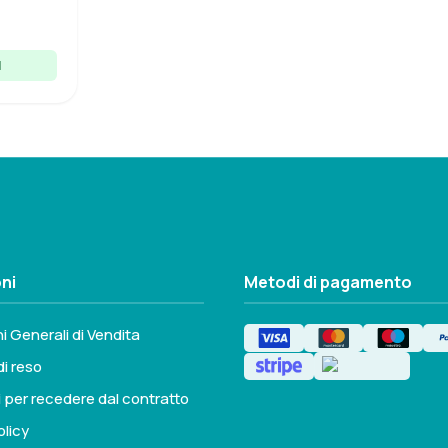
6464525
1
ni
Metodi di pagamento
i Generali di Vendita
di reso
i per recedere dal contratto
olicy