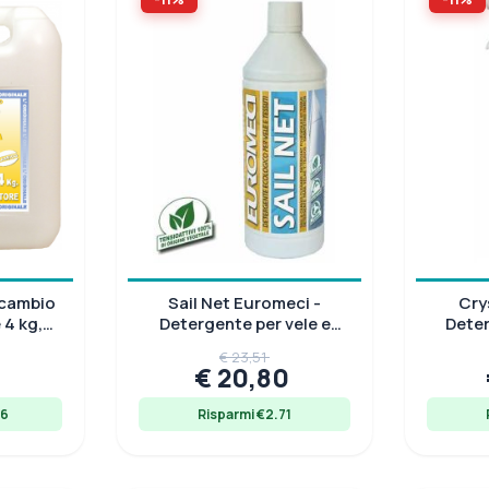
ricambio
Sail Net Euromeci -
Cry
 4 kg,
Detergente per vele e
Deter
6464525
tessuti 1 Lt
pl
€ 23,51
0
€ 20,80
66
Risparmi €2.71