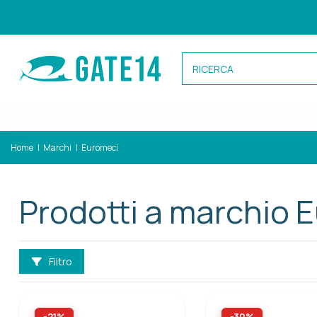
Categorie
Home
Marchi
Euromeci
Caricamento categorie...
Prodotti a marchio 
Filtro
-21%
-30%