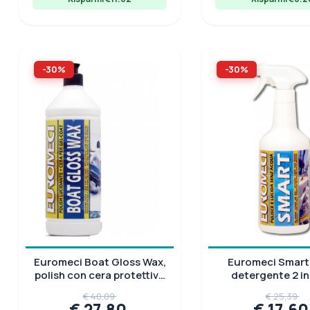
-30%
-30%
Euromeci Boat Gloss Wax,
Euromeci Smart,
polish con cera protettiva
detergente 2 in 
gel-coat, flacone 1 lt
gelcoat e vernicia
€ 40,09
€ 25,39
L
€ 27,80
€ 17,6