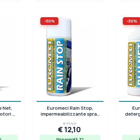
-30%
-30%
 Net,
Euromeci Rain Stop,
Eur
otori e
impermeabilizzante spray
deter
 L
per tessuti, 400 ml
per W
€ 17,42
0
€ 12,10
6
Risparmi €5.32