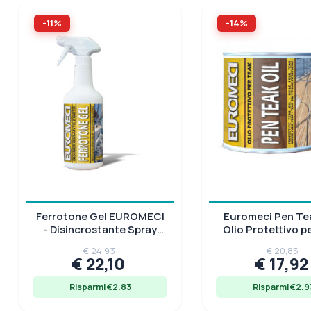
-11%
-14%
Ferrotone Gel EUROMECI
Euromeci Pen Tea
- Disincrostante Spray
Olio Protettivo p
0,750 Lt
Senza Silico
€ 24,93
€ 20,85
€ 22,10
€ 17,9
Risparmi €2.83
Risparmi €2.9