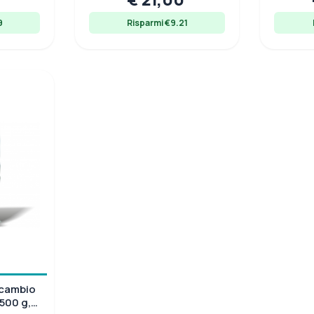
9
Risparmi €9.21
ricambio
500 g,