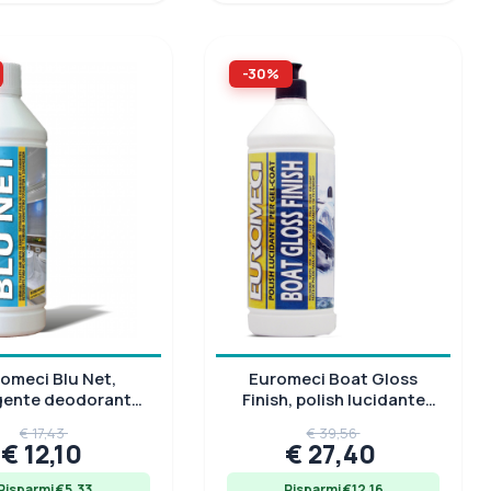
-30%
omeci Blu Net,
Euromeci Boat Gloss
gente deodorante
Finish, polish lucidante
C marini e casse
gel-coat a specchio, 1 lt
€ 17,43
€ 39,56
raccolta, 1 L
€ 12,10
€ 27,40
Risparmi €5.33
Risparmi €12.16