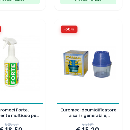
-30%
romeci Forte,
Euromeci deumidificatore
ente multiuso per
a sali rigenerabile,
resina e gommoni
capacità fino a 30 m³
€ 26,67
€ 21,91
€ 18,50
€ 15,20