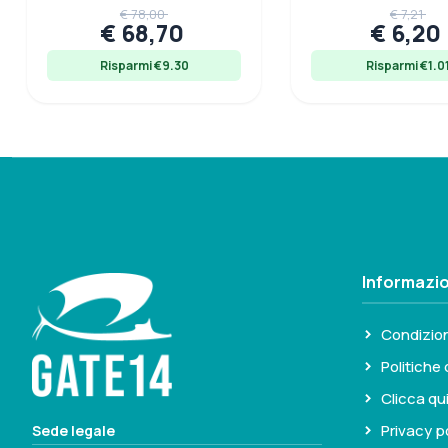
tubolari gommone, 1 litro
compatibile art. 
€ 78,00
€ 7,21
€ 68,70
€ 6,20
Risparmi €9.30
Risparmi €1.0
Informazio
Condizion
Politiche 
Clicca qu
Privacy p
Sede legale