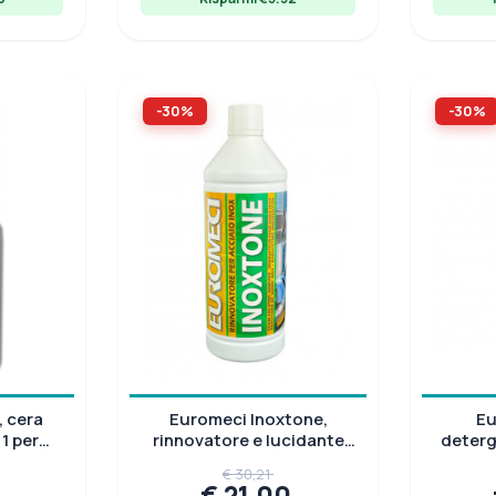
-30%
-30%
 cera
Euromeci Inoxtone,
Eu
1 per
rinnovatore e lucidante
deterg
to, 0,75
per acciaio inox, 1 L
vetro
€ 30,21
0
€ 21,00