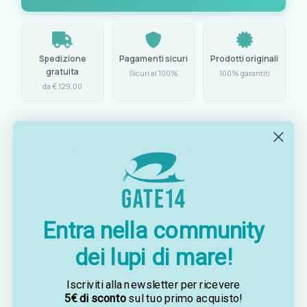
Spedizione
Pagamenti sicuri
Prodotti originali
gratuita
Sicuri al 100%
100% garantiti
da € 129,00
Caratteristiche principali
Tensione:
12V
Tanica:
plastica, capacità 13,5 l
Entra nella community
Cavo:
2,1 m con pinze per batterie incluse
dei lupi di mare!
Accessori
tubo di aspirazione dall'astina olio e
Iscriviti alla newsletter per ricevere
inclusi:
tubo di scarico
5€ di sconto
sul tuo primo acquisto!