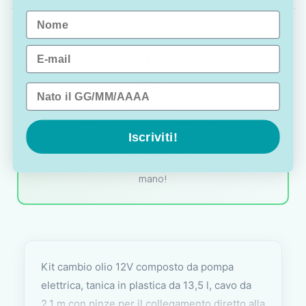
Name
Email
Data di nascita
OTTAVIA
Customer assistance team
Iscriviti!
Sei indeciso? Vuoi un consiglio? Preferisci ordinare
telefonicamente?
Contattaci via
WhatsApp
, saremo lieti di darti una
mano!
Kit cambio olio 12V composto da pompa
elettrica, tanica in plastica da 13,5 l, cavo da
2,1 m con pinze per il collegamento diretto alla